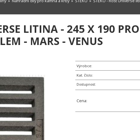
míny
»
Náhradní díly pro kamna a krby
»
STEKO
» STEKO - Rošt Universe liti
ERSE LITINA - 245 X 190 
OLEM - MARS - VENUS
Výrobce:
Kat. číslo:
Dostupnost:
Cena: