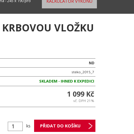
na - 245 x 190 pro
KALKULÁTOR VÝKONU
PRO KRBOVOU VLOŽKU
ND
steko_2015_7
SKLADEM - IHNED K EXPEDICI
1 099 Kč
vč. DPH 21%
ks