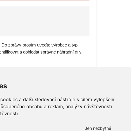
. Do zprávy prosím uveďte výrobce a typ
ntifikovat a dohledat správné náhradní díly.
es
ookies a další sledovací nástroje s cílem vylepšení
způsobeného obsahu a reklam, analýzy návštěvnosti
těvnosti.
Všechna práva vyhrazena
Bravura s.r.o. © 2026
Jen nezbytné
profesionální webové stránky: triangl web