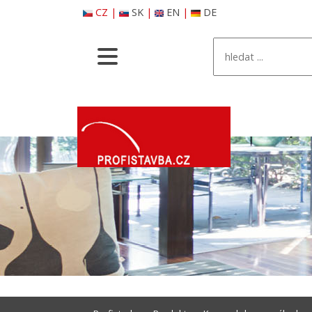
CZ
|
SK
|
EN
|
DE