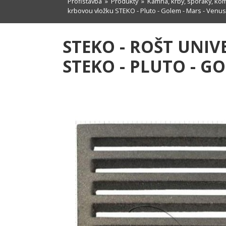
Profistavba
»
Produkty
»
Kamna, krby, sporáky, ko
krbovou vložku STEKO - Pluto - Golem - Mars - Venus
STEKO - ROŠT UNIV
STEKO - PLUTO - G