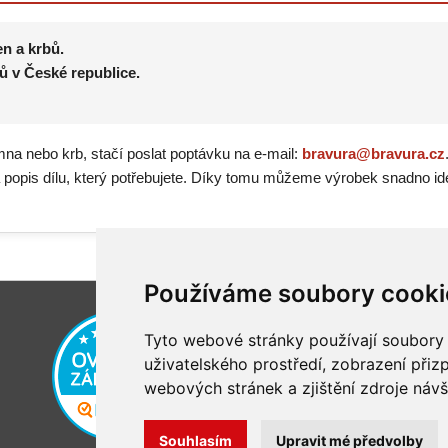
en a krbů.
ů v České republice.
mna nebo krb, stačí poslat poptávku na e-mail:
bravura@bravura.cz
a popis dílu, který potřebujete. Díky tomu můžeme výrobek snadno ide
Používáme soubory cooki
Tyto webové stránky používají soubory c
uživatelského prostředí, zobrazení při
webových stránek a zjištění zdroje návš
Souhlasím
Upravit mé předvolby