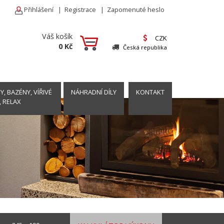
Přihlášení
|
Registrace
|
Zapomenuté heslo
Váš košík
CZK
0 Kč
Česká republika
, BAZÉNY, VÍŘIVÉ
NÁHRADNÍ DÍLY
KONTAKT
, RELAX