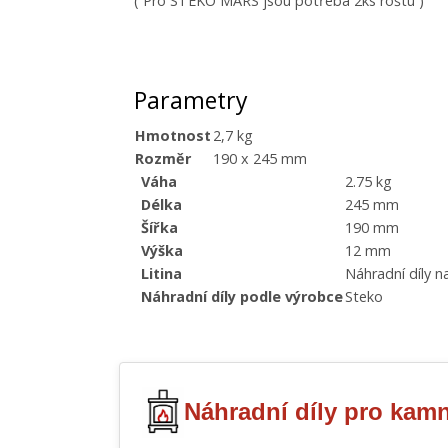
( Pro STEKO MARS jsou potřeba 2ks roštu )
Parametry
Hmotnost
2,7 kg
Rozměr
190 x 245 mm
Váha
2.75 kg
Délka
245 mm
Šířka
190 mm
Výška
12 mm
Litina
Náhradní díly n
Náhradní díly podle výrobce
Steko
Náhradní díly pro kamn