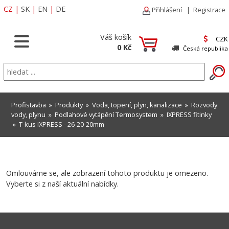
CZ
|
SK
|
EN
|
DE
Přihlášení
|
Registrace
Váš košík
CZK
0 Kč
Česká republika
Profistavba
»
Produkty
»
Voda, topení, plyn, kanalizace
»
Rozvody
vody, plynu
»
Podlahové vytápění Termosystem
»
IXPRESS fitinky
» T-kus IXPRESS - 26-20-20mm
Omlouváme se, ale zobrazení tohoto produktu je omezeno.
Vyberte si z naší aktuální nabídky.