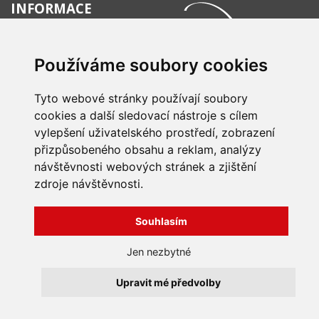
INFORMACE
Obchodní podmínky
Zpracování a ochrana
Používáme soubory cookies
osobních údajů
Všechna práva vyhrazena
Bravura s.r.o. © 2026
Jak nakupovat
O nás
Tyto webové stránky používají soubory
profesionální webové stránky: triangl web
Kontakt
grafika: dwgd
cookies a další sledovací nástroje s cílem
Reklamace, odstoupení od
vylepšení uživatelského prostředí, zobrazení
smlouvy
přizpůsobeného obsahu a reklam, analýzy
návštěvnosti webových stránek a zjištění
zdroje návštěvnosti.
Souhlasím
Jen nezbytné
Upravit mé předvolby