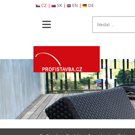
CZ
|
SK
|
EN
|
DE