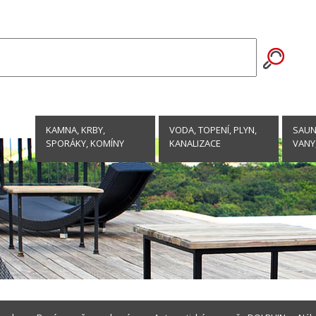
KAMNA, KRBY,
VODA, TOPENÍ, PLYN,
SAUNY
SPORÁKY, KOMÍNY
KANALIZACE
VANY