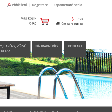
Přihlášení
|
Registrace
|
Zapomenuté heslo
Váš košík
CZK
0 Kč
Česká republika
, BAZÉNY, VÍŘIVÉ
NÁHRADNÍ DÍLY
KONTAKT
, RELAX