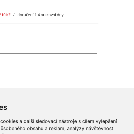
210 Kč
/ doručení 1-4 pracovní dny
es
ookies a další sledovací nástroje s cílem vylepšení
způsobeného obsahu a reklam, analýzy návštěvnosti