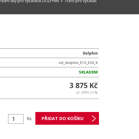
radní díly pro vysavače DOLPHIN
» Trafo pro vysavač
Dolphin
nd_dolphin_E10_E20_6
SKLADEM
3 875 Kč
vč. DPH 21%
ks