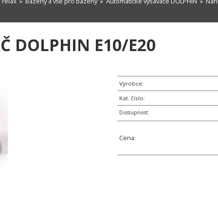
 relax
»
Bazény a vše pro bazény
»
Automatické vysavače DOLPHIN
»
Náh
Č DOLPHIN E10/E20
Výrobce:
Kat. číslo:
Dostupnost:
Cena: