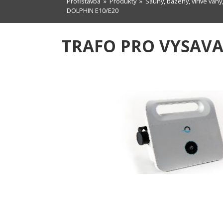
Profistavba
»
Produkty
»
Sauny, bazény, vířivé vany,
DOLPHIN E10/E20
TRAFO PRO VYSAVA