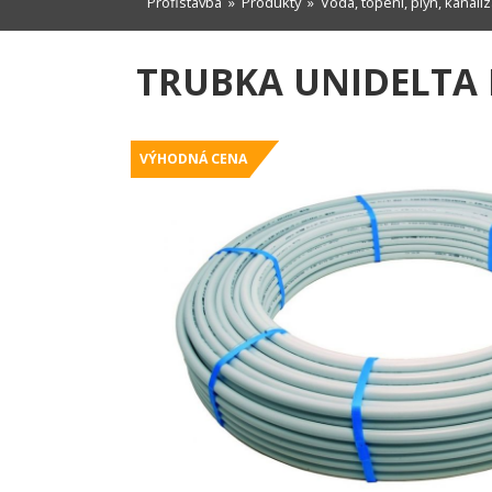
Profistavba
»
Produkty
»
Voda, topení, plyn, kanali
TRUBKA UNIDELTA P
VÝHODNÁ CENA