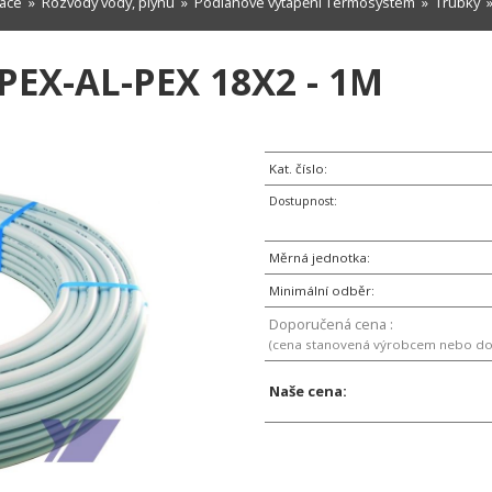
zace
»
Rozvody vody, plynu
»
Podlahové vytápění Termosystem
»
Trubky
»
EX-AL-PEX 18X2 - 1M
Kat. číslo:
Dostupnost:
Měrná jednotka:
Minimální odběr:
Doporučená cena :
(cena stanovená výrobcem nebo d
Naše cena: