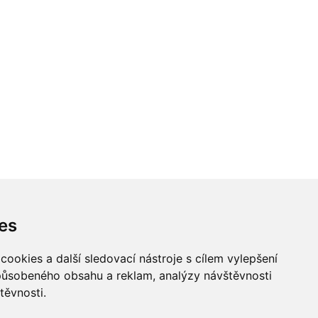
es
ookies a další sledovací nástroje s cílem vylepšení
způsobeného obsahu a reklam, analýzy návštěvnosti
těvnosti.
Všechna práva vyhrazena
Bravura s.r.o. © 2026