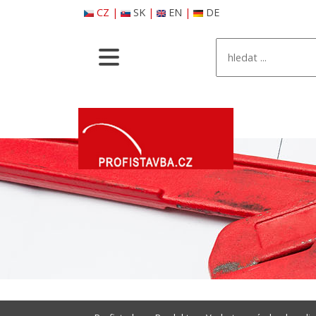
CZ
|
SK
|
EN
|
DE