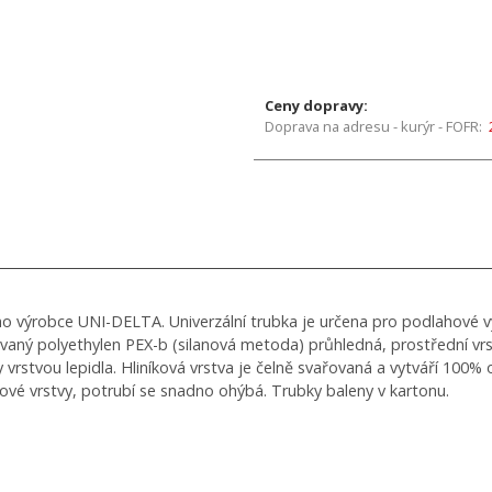
Ceny dopravy:
Doprava na adresu - kurýr - FOFR:
ho výrobce UNI-DELTA. Univerzální trubka je určena pro podlahové v
ťovaný polyethylen PEX-b (silanová metoda) průhledná, prostřední vrstv
 vrstvou lepidla. Hliníková vrstva je čelně svařovaná a vytváří 100% o
kové vrstvy, potrubí se snadno ohýbá. Trubky baleny v kartonu.