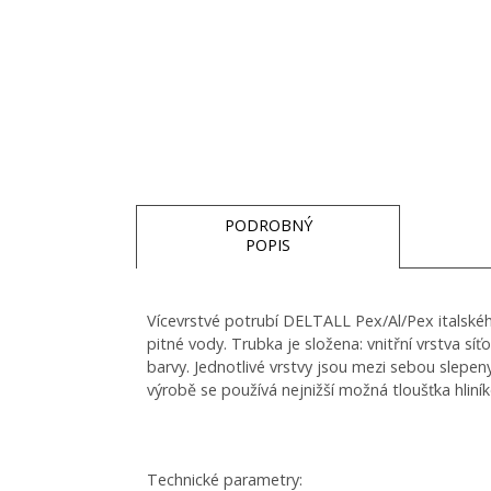
PODROBNÝ
POPIS
Vícevrstvé potrubí DELTALL Pex/Al/Pex italské
pitné vody. Trubka je složena: vnitřní vrstva sí
barvy. Jednotlivé vrstvy jsou mezi sebou slepeny
výrobě se používá nejnižší možná tloušťka hliní
Technické parametry: