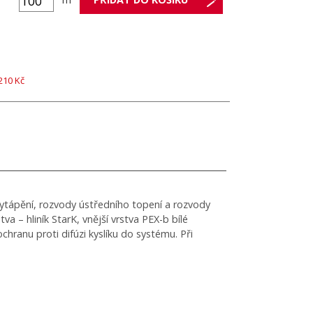
210 Kč
ytápění, rozvody ústředního topení a rozvody
a – hliník StarK, vnější vrstva PEX-b bílé
chranu proti difúzi kyslíku do systému. Při