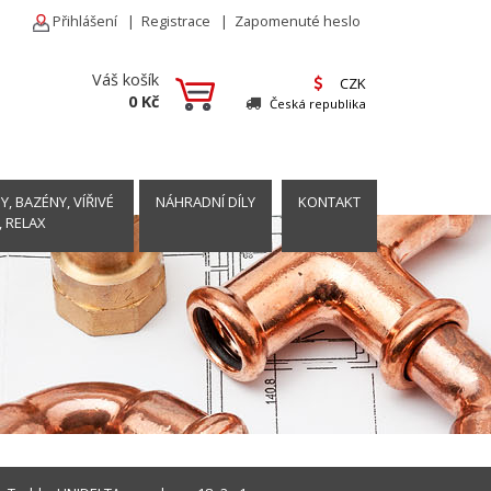
Přihlášení
|
Registrace
|
Zapomenuté heslo
Váš košík
CZK
0 Kč
Česká republika
, BAZÉNY, VÍŘIVÉ
NÁHRADNÍ DÍLY
KONTAKT
, RELAX