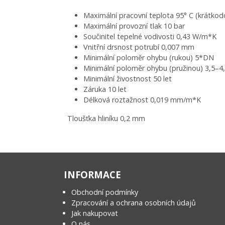
Maximální pracovní teplota 95° C (krátkod
Maximální provozní tlak 10 bar
Součinitel tepelné vodivosti 0,43 W/m*K
Vnitřní drsnost potrubí 0,007 mm
Minimální poloměr ohybu (rukou) 5*DN
Minimální poloměr ohybu (pružinou) 3,5–4
Minimální živostnost 50 let
Záruka 10 let
Délková roztažnost 0,019 mm/m*K
Tloušťka hliníku 0,2 mm
INFORMACE
Obchodní podmínky
Zpracování a ochrana osobních údajů
Jak nakupovat
O nás