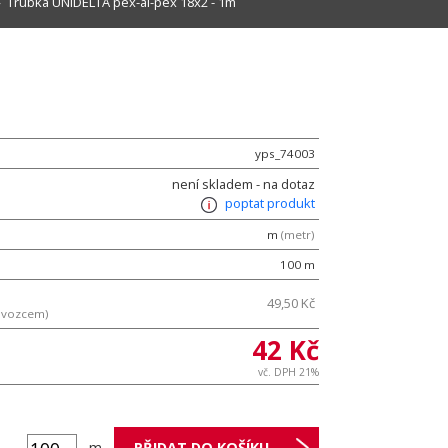
 Trubka UNIDELTA pex-al-pex 18x2 - 1m
yps_74003
není skladem - na dotaz
poptat produkt
m
(metr)
100 m
49,50 Kč
ovozcem)
42 Kč
vč. DPH 21%
m