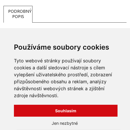
PODROBNÝ
POPIS
Úchyt pro kartušový filtr k nafukovací vířivce MSpa.
Používáme soubory cookies
Balení obsahuje 1 ks.
Tyto webové stránky používají soubory
cookies a další sledovací nástroje s cílem
vylepšení uživatelského prostředí, zobrazení
přizpůsobeného obsahu a reklam, analýzy
INFORMACE
návštěvnosti webových stránek a zjištění
Obchodní podmínky
zdroje návštěvnosti.
Zpracování a ochrana
osobních údajů
Všechna práva vyhrazena
Bravura s.r.o. © 2026
Souhlasím
Jak nakupovat
O nás
profesionální webové stránky: triangl web
Jen nezbytné
Kontakt
grafika: dwgd