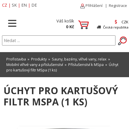
CZ
|
SK
|
EN
|
DE
Přihlášení
|
Registrace
Váš košík
CZK
0 Kč
Česká republika
Profistavba
»
Produkty
»
Sauny, bazény, vířivé vany, relax
»
Mobilní vířivé vany a příslušenství
»
Příslušenství k MSpa
» Úchyt
pro kartušový filtr MSpa (1 ks)
ÚCHYT PRO KARTUŠOVÝ
FILTR MSPA (1 KS)