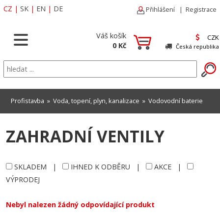
CZ
|
SK
|
EN
|
DE
Přihlášení
|
Registrace
Váš košík
CZK
0 Kč
Česká republika
Profistavba
»
Voda, topení, plyn, kanalizace
»
Vodovodní baterie
ZAHRADNÍ VENTILY
SKLADEM
|
IHNED K ODBĚRU
|
AKCE
|
VÝPRODEJ
Nebyl nalezen žádný odpovídající produkt