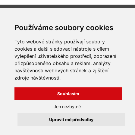
INFORMACE
Používáme soubory cookies
Obchodní podmínky
Zpracování a ochrana
osobních údajů
Všechna práva vyhrazena
Tyto webové stránky používají soubory
Bravura s.r.o. © 2026
Jak nakupovat
cookies a další sledovací nástroje s cílem
O nás
vylepšení uživatelského prostředí, zobrazení
profesionální webové stránky: triangl web
Kontakt
grafika: dwgd
přizpůsobeného obsahu a reklam, analýzy
Reklamace, odstoupení od
návštěvnosti webových stránek a zjištění
smlouvy
zdroje návštěvnosti.
Souhlasím
Jen nezbytné
Upravit mé předvolby