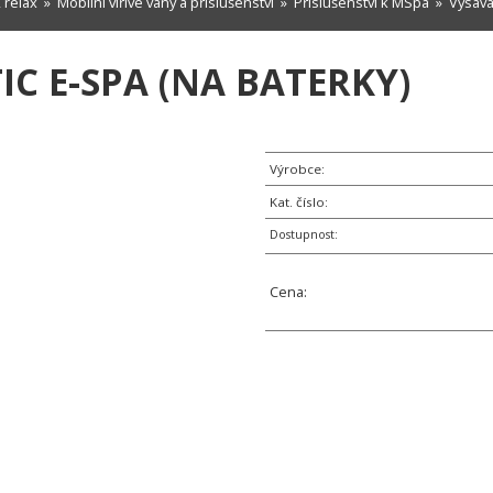
 relax
»
Mobilní vířivé vany a příslušenství
»
Příslušenství k MSpa
» Vysava
C E-SPA (NA BATERKY)
Výrobce:
Kat. číslo:
Dostupnost:
Cena: