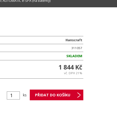
č AUTOMATIC e-SPA (na baterky)
Hanscraft
311057
SKLADEM
1 844 Kč
vč. DPH 21%
ks