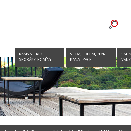
KAMNA, KRBY,
VODA, TOPENÍ, PLYN,
SAUNY
SPORÁKY, KOMÍNY
KANALIZACE
VANY