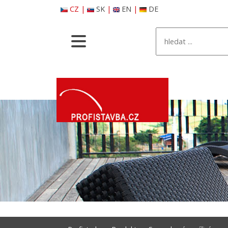
CZ
|
SK
|
EN
|
DE