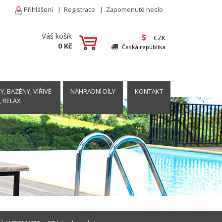
Přihlášení
|
Registrace
|
Zapomenuté heslo
Váš košík
CZK
0 Kč
Česká republika
, BAZÉNY, VÍŘIVÉ
NÁHRADNÍ DÍLY
KONTAKT
, RELAX