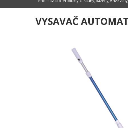
Profistavba
»
Produkty
»
Sauny, bazény, vířivé vany,
VYSAVAČ AUTOMATI