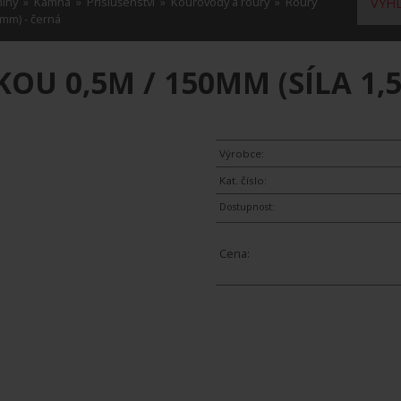
míny
»
Kamna
»
Příslušenství
»
Kouřovody a roury
»
Roury
VYHL
5mm) - černá
OU 0,5M / 150MM (SÍLA 1,
Výrobce:
Kat. číslo:
Dostupnost:
Cena: