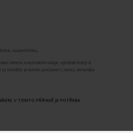
nice, usazení krbu,
cí adresu a kontaktní údaje, výrobek který si
 ze kterého je komín postaven ( nerez, keramika
KEM, V TOMTO PŘÍPADĚ JE POTŘEBA