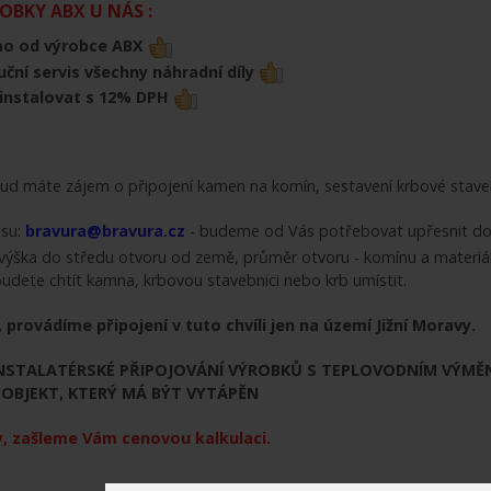
BKY ABX U NÁS :
mo od výrobce ABX
uční servis všechny náhradní díly
ainstalovat s 12% DPH
d máte zájem o připojení kamen na komín, sestavení krbové staveb
esu:
bravura@bravura.cz
- budeme od Vás potřebovat upřesnit doda
 výška do středu otvoru od země, průměr otvoru - komínu a materiál
budete chtít kamna, krbovou stavebnici nebo krb umístit.
 provádíme připojení v tuto chvíli jen na území Jižní Moravy.
STALATÉRSKÉ PŘIPOJOVÁNÍ VÝROBKŮ S TEPLOVODNÍM VÝMĚNÍ
OBJEKT, KTERÝ MÁ BÝT VYTÁPĚN
, zašleme Vám cenovou kalkulaci.