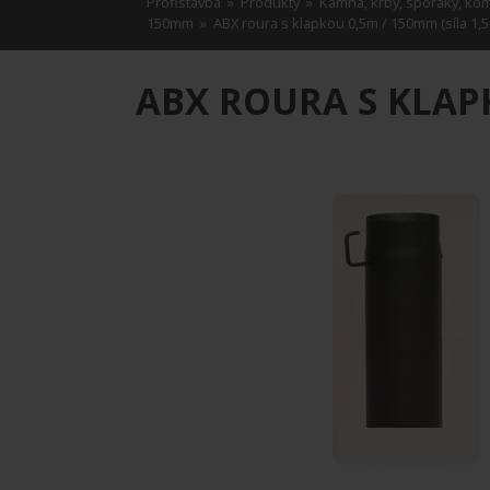
Profistavba
»
Produkty
»
Kamna, krby, sporáky, ko
150mm
» ABX roura s klapkou 0,5m / 150mm (síla 1,
ABX ROURA S KLAPK