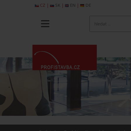
CZ
|
SK
|
EN
|
DE