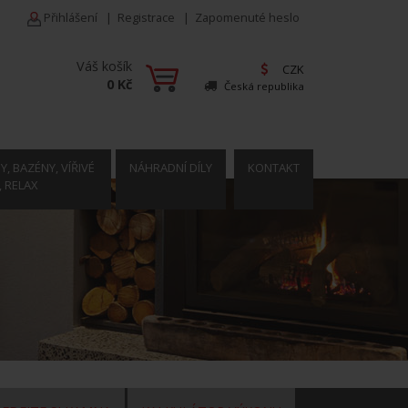
Přihlášení
|
Registrace
|
Zapomenuté heslo
Váš košík
CZK
0 Kč
Česká republika
, BAZÉNY, VÍŘIVÉ
NÁHRADNÍ DÍLY
KONTAKT
, RELAX