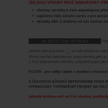
ZDE JSOU VÝHODY PROČ NAKUPOVAT VÝRO
všechny výrobky k Vám expedujeme pří
zajistíme Vám záruční servis a pro pozár
výrobky ABX si můžete od nás nechat n
Poku
JAK ZJISTIT CENU INSTALACE
zašlete nám poptávku
na naši emailovou adr
chcete nechat nainstalovat, popis komínu jako je
), foto připraveného komínu, případně popis jak 
POZOR - pro velký zájem o dodání s instalací,
Z ČASOVÝCH DŮVODŮ NEPROVÁDÍME VODO-IN
VYPRACOVAT TOPENÁŘSKÝ PROJEKT NA CELÝ 
Jakmile budeme mít od Vás všechny podklady