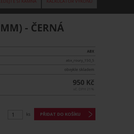
EDEJTE SI KAMNA
KALKULÁTOR VÝKONU
5MM) - ČERNÁ
ABX
abx_roury_150_5
obvykle skladem
950 Kč
vč. DPH 21%
ks