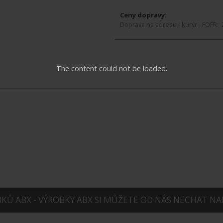
Ceny dopravy:
Doprava na adresu - kurýr - FOFR:
The content could not be loaded.
Ů ABX - VÝROBKY ABX SI MŮŽETE OD NÁS NECHAT NA