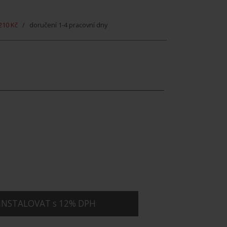
210 Kč
/ doručení 1-4 pracovní dny
INSTALOVAT s 12% DPH