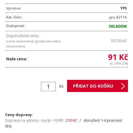
Výrobce:
YPS
Kat. číslo:
yps_82114
Dostupnost:
SKLADEM
Doporučená cena :
107,33 Kč
(cena stanovená výrobcem nebo
dovozcem)
91 Kč
Naše cena:
vč. DPH 21%
ks
Ceny dopravy:
Doprava na adresu - kurýr - FOFR:
210 Kč
/ doručení 1-4 pracovní
dny