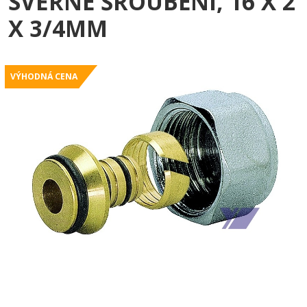
SVĚRNÉ ŠROUBENÍ, 16 X 2
X 3/4MM
VÝHODNÁ CENA