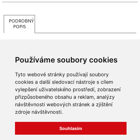
PODROBNÝ
POPIS
Adaptér eurokonus pro trubky PEX-AL-PEX. Slouží pro
napojení vícevrstvých trubek na vývody rozdělovače. Svěrné
Používáme soubory cookies
šroubení.
Tyto webové stránky používají soubory
cookies a další sledovací nástroje s cílem
vylepšení uživatelského prostředí, zobrazení
přizpůsobeného obsahu a reklam, analýzy
INFORMACE
návštěvnosti webových stránek a zjištění
Obchodní podmínky
zdroje návštěvnosti.
Zpracování a ochrana
osobních údajů
Všechna práva vyhrazena
Bravura s.r.o. © 2026
Souhlasím
Jak nakupovat
O nás
profesionální webové stránky: triangl web