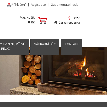
Přihlášení
|
Registrace
|
Zapomenuté heslo
Váš košík
CZK
0 Kč
Česká republika
, BAZÉNY, VÍŘIVÉ
NÁHRADNÍ DÍLY
KONTAKT
, RELAX