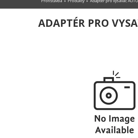
Profistavba
»
Produkty
» Adaptér pro vysavač AUT
ADAPTÉR PRO VYS