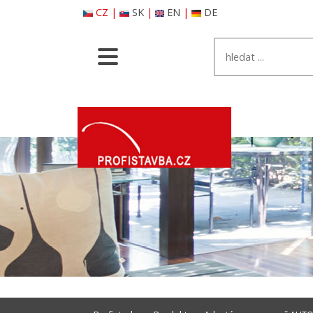
CZ
|
SK
|
EN
|
DE