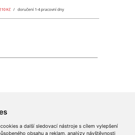
210 Kč
/ doručení 1-4 pracovní dny
es
ookies a další sledovací nástroje s cílem vylepšení
způsobeného obsahu a reklam, analýzy návštěvnosti