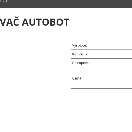
OBOT
AVAČ AUTOBOT
Výrobce:
Kat. číslo:
Dostupnost:
Cena: