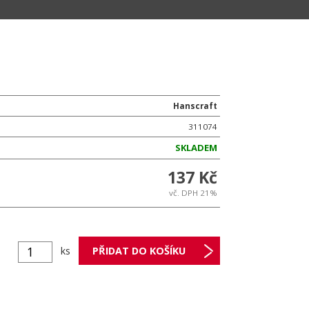
Hanscraft
311074
SKLADEM
137 Kč
vč. DPH 21%
ks