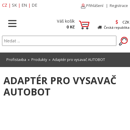
CZ
|
SK
|
EN
|
DE
Přihlášení
|
Registrace
Váš košík
CZK
0 Kč
Česká republika
Profistavba
»
Produkty
» Adaptér pro vysavač AUTOBOT
ADAPTÉR PRO VYSAVAČ
AUTOBOT