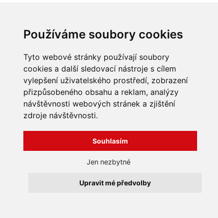
Používáme soubory cookies
Tyto webové stránky používají soubory
cookies a další sledovací nástroje s cílem
vylepšení uživatelského prostředí, zobrazení
přizpůsobeného obsahu a reklam, analýzy
INFORMACE
návštěvnosti webových stránek a zjištění
Obchodní podmínky
zdroje návštěvnosti.
Zpracování a ochrana
osobních údajů
Všechna práva vyhrazena
Souhlasím
Bravura s.r.o. © 2026
Jak nakupovat
O nás
profesionální webové stránky: triangl web
Jen nezbytné
Kontakt
grafika: dwgd
Reklamace, odstoupení od
Upravit mé předvolby
smlouvy