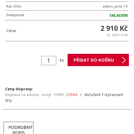
Kat. číslo:
aduro_prisl_13
Dostupnost:
SKLADEM
2 910 Kč
Cena:
vč. DPH 21%
ks
Ceny dopravy:
Doprava na adresu - kurýr - FOFR:
210 Kč
/ doručení 1-4 pracovní
dny
PODROBNÝ
POPIS