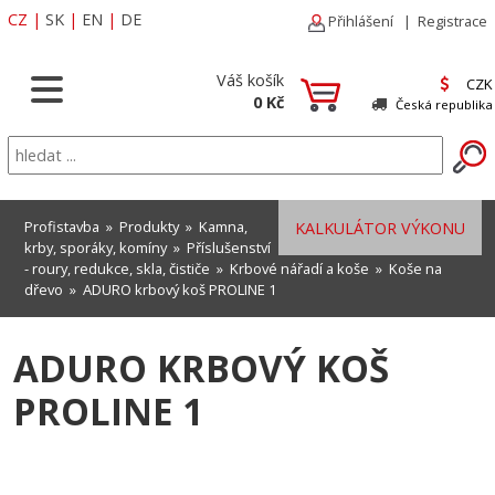
CZ
|
SK
|
EN
|
DE
Přihlášení
|
Registrace
Váš košík
CZK
0 Kč
Česká republika
Profistavba
»
Produkty
»
Kamna,
KALKULÁTOR VÝKONU
krby, sporáky, komíny
»
Příslušenství
- roury, redukce, skla, čističe
»
Krbové nářadí a koše
»
Koše na
dřevo
» ADURO krbový koš PROLINE 1
ADURO KRBOVÝ KOŠ
PROLINE 1