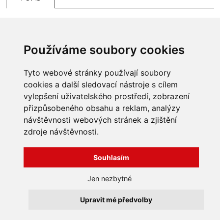
Interiérový koš potažený černou umělou kůží s bílým
prošíváním po obvodu
Používáme soubory cookies
Tyto webové stránky používají soubory
cookies a další sledovací nástroje s cílem
vylepšení uživatelského prostředí, zobrazení
přizpůsobeného obsahu a reklam, analýzy
INFORMACE
návštěvnosti webových stránek a zjištění
Obchodní podmínky
zdroje návštěvnosti.
Zpracování a ochrana
osobních údajů
Všechna práva vyhrazena
Bravura s.r.o. © 2026
Souhlasím
Jak nakupovat
O nás
profesionální webové stránky: triangl web
Jen nezbytné
Kontakt
grafika: dwgd
Reklamace, odstoupení od
Upravit mé předvolby
smlouvy