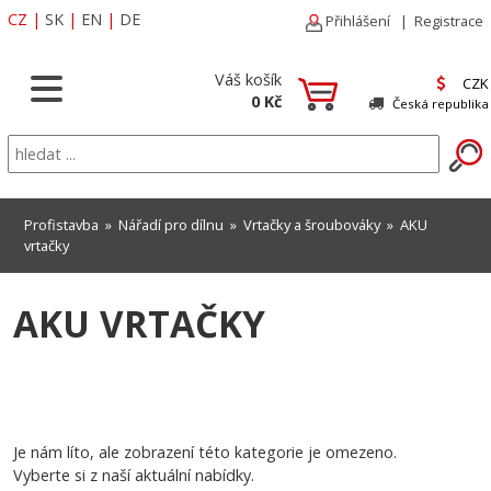
CZ
|
SK
|
EN
|
DE
Přihlášení
|
Registrace
Váš košík
CZK
0 Kč
Česká republika
Profistavba
»
Nářadí pro dílnu
»
Vrtačky a šroubováky
»
AKU
vrtačky
AKU VRTAČKY
Je nám líto, ale zobrazení této kategorie je omezeno.
Vyberte si z naší aktuální nabídky.