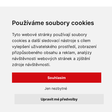
Používáme soubory cookies
INFORMACE
Obchodní podmínky
Tyto webové stránky používají soubory
Zpracování a ochrana
cookies a další sledovací nástroje s cílem
osobních údajů
Všechna práva vyhrazena
vylepšení uživatelského prostředí, zobrazení
Bravura s.r.o. © 2026
Jak nakupovat
přizpůsobeného obsahu a reklam, analýzy
O nás
profesionální webové stránky: triangl web
Kontakt
grafika: dwgd
návštěvnosti webových stránek a zjištění
Reklamace, odstoupení od
zdroje návštěvnosti.
smlouvy
Souhlasím
Jen nezbytné
Upravit mé předvolby