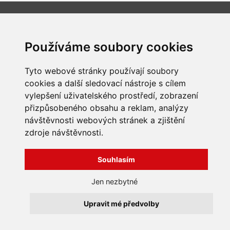
INFORMACE
Obchodní podmínky
Používáme soubory cookies
Zpracování a ochrana
osobních údajů
Všechna práva vyhrazena
Tyto webové stránky používají soubory
Bravura s.r.o. © 2026
Jak nakupovat
cookies a další sledovací nástroje s cílem
O nás
profesionální webové stránky: triangl web
vylepšení uživatelského prostředí, zobrazení
Kontakt
grafika: dwgd
Reklamace, odstoupení od
přizpůsobeného obsahu a reklam, analýzy
smlouvy
návštěvnosti webových stránek a zjištění
zdroje návštěvnosti.
Souhlasím
Jen nezbytné
Upravit mé předvolby