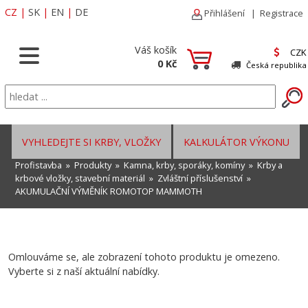
CZ
|
SK
|
EN
|
DE
Přihlášení
|
Registrace
Váš košík
CZK
0 Kč
Česká republika
VYHLEDEJTE SI KRBY, VLOŽKY
KALKULÁTOR VÝKONU
Profistavba
»
Produkty
»
Kamna, krby, sporáky, komíny
»
Krby a
krbové vložky, stavební materiál
»
Zvláštní příslušenství
»
AKUMULAČNÍ VÝMĚNÍK ROMOTOP MAMMOTH
Omlouváme se, ale zobrazení tohoto produktu je omezeno.
Vyberte si z naší aktuální nabídky.