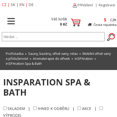
CZ
|
SK
|
EN
|
DE
Přihlášení
|
Registrace
Váš košík
CZK
0 Kč
Česká republika
Profistavba
»
Sauny, bazény, vířivé vany, relax
»
Mobilní vířivé vany
a příslušenství
»
Aromaterapie do vířivek
»
inSPAration
»
inSPAration Spa & Bath
INSPARATION SPA &
BATH
SKLADEM
|
IHNED K ODBĚRU
|
AKCE
|
VÝPRODEJ