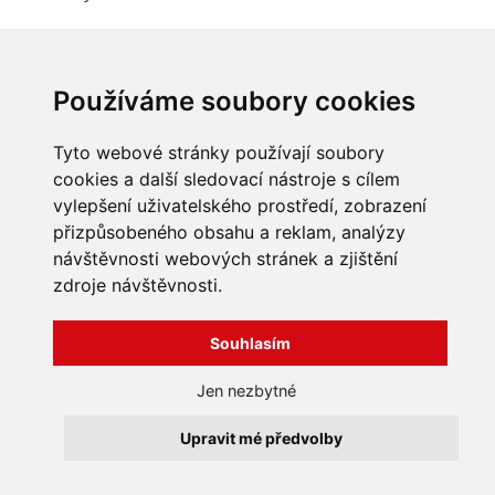
Nebyl nalezen žádný odpovídající produkt
Používáme soubory cookies
INFORMACE
Tyto webové stránky používají soubory
cookies a další sledovací nástroje s cílem
Obchodní podmínky
vylepšení uživatelského prostředí, zobrazení
Zpracování a ochrana
přizpůsobeného obsahu a reklam, analýzy
osobních údajů
Všechna práva vyhrazena
Bravura s.r.o. © 2026
Jak nakupovat
návštěvnosti webových stránek a zjištění
O nás
zdroje návštěvnosti.
profesionální webové stránky: triangl web
Kontakt
grafika: dwgd
Reklamace, odstoupení od
Souhlasím
smlouvy
Jen nezbytné
Upravit mé předvolby