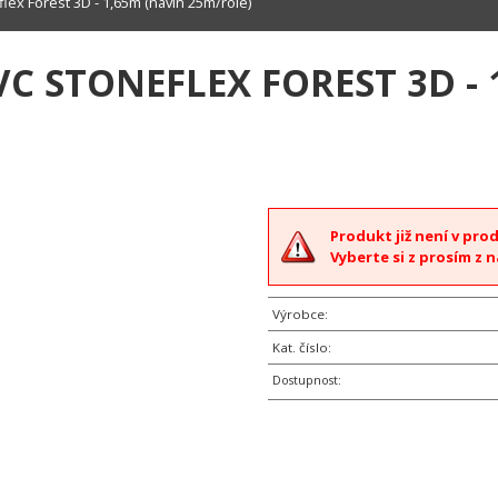
ex Forest 3D - 1,65m (návin 25m/role)
C STONEFLEX FOREST 3D - 
Produkt již není v pro
Vyberte si z prosím z n
Výrobce:
Kat. číslo:
Dostupnost: