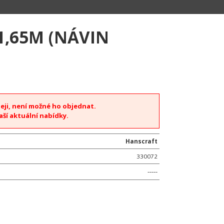
1,65M (NÁVIN
deji, není možné ho objednat.
aší aktuální nabídky.
Hanscraft
330072
-----