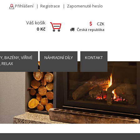
Přihlášení
|
Registrace
|
Zapomenuté heslo
Váš košík
CZK
0 Kč
Česká republika
, BAZÉNY, VÍŘIVÉ
NÁHRADNÍ DÍLY
KONTAKT
, RELAX