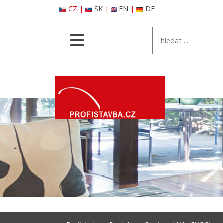
CZ
|
SK
|
EN
|
DE