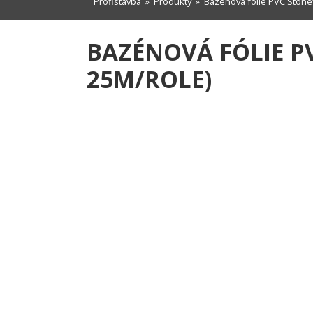
Profistavba
»
Produkty
» Bazénová fólie PVC Stonefl
BAZÉNOVÁ FÓLIE PV
25M/ROLE)