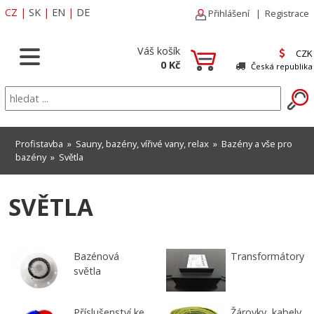
CZ
|
SK
|
EN
|
DE
Přihlášení
|
Registrace
Váš košík
CZK
0 Kč
Česká republika
Profistavba
»
Sauny, bazény, vířivé vany, relax
»
Bazény a vše pro
bazény
»
Světla
SVĚTLA
Bazénová
Transformátory
světla
Příslušenství ke
Žárovky, kabely