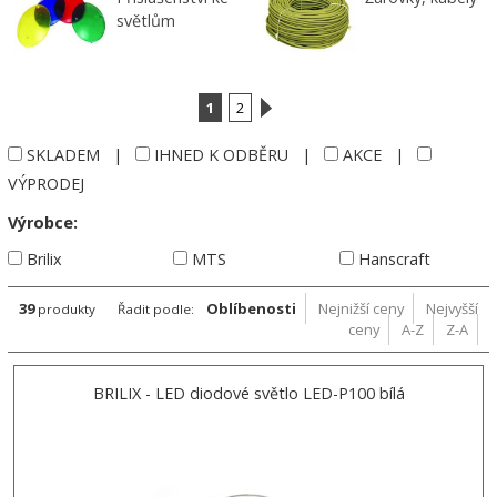
světlům
1
2
SKLADEM
|
IHNED K ODBĚRU
|
AKCE
|
VÝPRODEJ
Výrobce:
Brilix
MTS
Hanscraft
39
Oblíbenosti
Nejnižší ceny
Nejvyšší
produkty
Řadit podle:
ceny
A-Z
Z-A
BRILIX - LED diodové světlo LED-P100 bílá