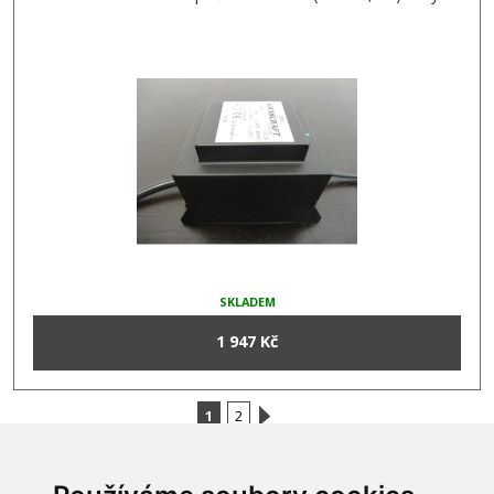
SKLADEM
1 947 Kč
1
2