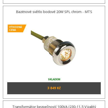
Bazénové světlo bodové 20W SPL chrom - MTS
VÝHODNÁ
CENA
SKLADEM
3 849 Kč
Transformátor bezpečností 100VA (230-11,5 V)zalitý