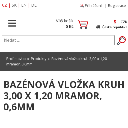
CZ
|
SK
|
EN
|
DE
Přihlášení
|
Registrace
Váš košík
CZK
0 Kč
Česká republika
Profistavba
»
Produkty
» Bazénová vložka kruh 3,00 x 1,20
mramor, 0,6mm
BAZÉNOVÁ VLOŽKA KRUH
3,00 X 1,20 MRAMOR,
0,6MM