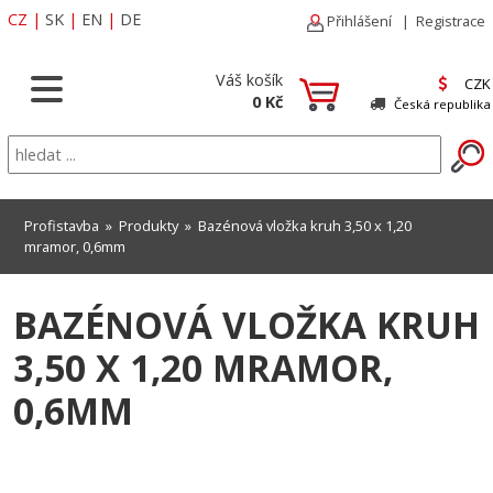
CZ
|
SK
|
EN
|
DE
Přihlášení
|
Registrace
Váš košík
CZK
0 Kč
Česká republika
Profistavba
»
Produkty
» Bazénová vložka kruh 3,50 x 1,20
mramor, 0,6mm
BAZÉNOVÁ VLOŽKA KRUH
3,50 X 1,20 MRAMOR,
0,6MM