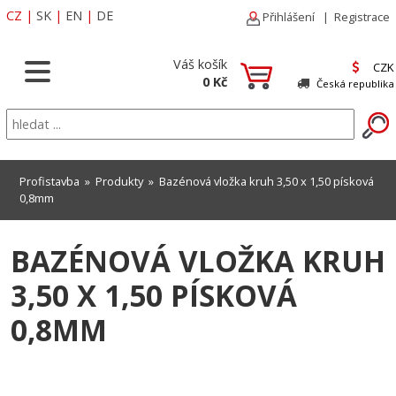
CZ
|
SK
|
EN
|
DE
Přihlášení
|
Registrace
Váš košík
CZK
0 Kč
Česká republika
Profistavba
»
Produkty
» Bazénová vložka kruh 3,50 x 1,50 písková
0,8mm
BAZÉNOVÁ VLOŽKA KRUH
3,50 X 1,50 PÍSKOVÁ
0,8MM