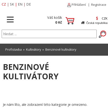
CZ
|
SK
|
EN
|
DE
Přihlášení
|
Registrace
Váš košík
CZK
0 Kč
Česká republika
Profistavba
»
Kultivátory
»
Benzinové kultivátory
BENZINOVÉ
KULTIVÁTORY
Je nám líto, ale zobrazení této kategorie je omezeno.