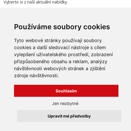
Vyberte si z naší aktuální nabídky.
Používáme soubory cookies
INFORMACE
Tyto webové stránky používají soubory
Obchodní podmínky
cookies a další sledovací nástroje s cílem
Zpracování a ochrana
vylepšení uživatelského prostředí, zobrazení
osobních údajů
Všechna práva vyhrazena
Bravura s.r.o. © 2026
přizpůsobeného obsahu a reklam, analýzy
Jak nakupovat
O nás
návštěvnosti webových stránek a zjištění
profesionální webové stránky: triangl web
Kontakt
grafika: dwgd
zdroje návštěvnosti.
Reklamace, odstoupení od
smlouvy
Souhlasím
Jen nezbytné
Upravit mé předvolby