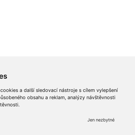
es
ookies a další sledovací nástroje s cílem vylepšení
způsobeného obsahu a reklam, analýzy návštěvnosti
těvnosti.
Všechna práva vyhrazena
Bravura s.r.o. © 2026
Jen nezbytné
profesionální webové stránky: triangl web
grafika: dwgd