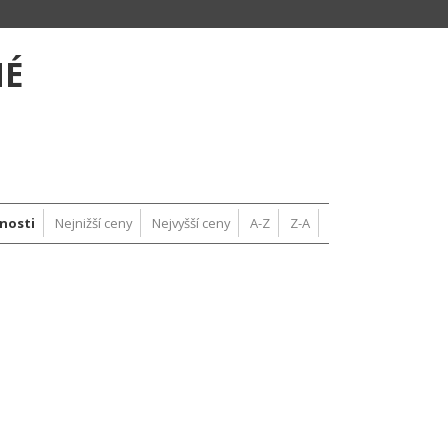
NÉ
nosti
Nejnižší ceny
Nejvyšší ceny
A-Z
Z-A