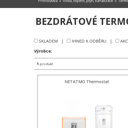
Profistavba
»
Voda, topení, plyn, kanalizace
»
Termo
BEZDRÁTOVÉ TERM
SKLADEM
|
IHNED K ODBĚRU
|
AKC
Výrobce:
1
produkt
NETATMO Thermostat