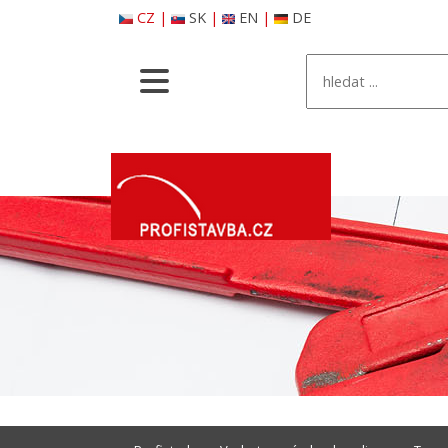
CZ
|
SK
|
EN
|
DE