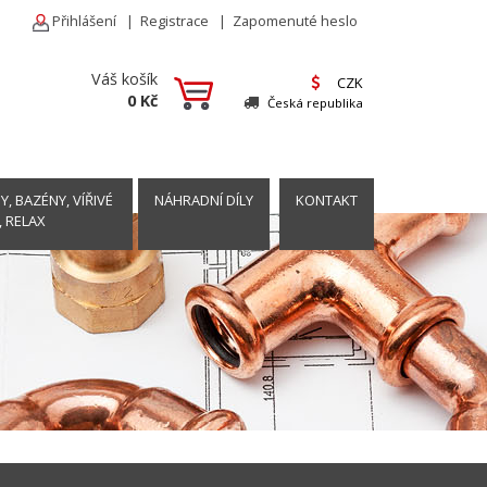
Přihlášení
|
Registrace
|
Zapomenuté heslo
Váš košík
CZK
0 Kč
Česká republika
, BAZÉNY, VÍŘIVÉ
NÁHRADNÍ DÍLY
KONTAKT
, RELAX