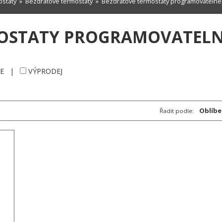
staty
»
Bezdrátové termostaty
»
Bezdrátové termostaty programovatelné
OSTATY PROGRAMOVATEL
E
|
VÝPRODEJ
Oblíbe
Řadit podle: