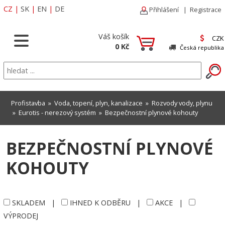
CZ
|
SK
|
EN
|
DE
Přihlášení
|
Registrace
Váš košík
CZK
0 Kč
Česká republika
Profistavba
»
Voda, topení, plyn, kanalizace
»
Rozvody vody, plynu
»
Eurotis - nerezový systém
»
Bezpečnostní plynové kohouty
BEZPEČNOSTNÍ PLYNOVÉ
KOHOUTY
SKLADEM
|
IHNED K ODBĚRU
|
AKCE
|
VÝPRODEJ