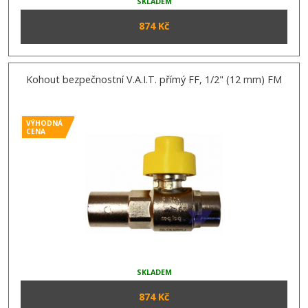
SKLADEM
874 Kč
Kohout bezpečnostní V.A.I.T. přímý FF, 1/2" (12 mm) FM
VÝHODNÁ
CENA
SKLADEM
874 Kč