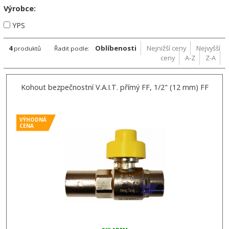
Výrobce:
YPS
4
Oblíbenosti
Nejnižší ceny
Nejvyšší
produktů
Řadit podle:
ceny
A-Z
Z-A
Kohout bezpečnostní V.A.I.T. přímý FF, 1/2" (12 mm) FF
VÝHODNÁ
CENA