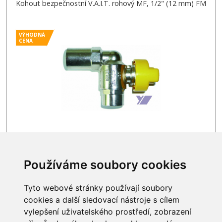
Kohout bezpečnostní V.A.I.T. rohový MF, 1/2" (12 mm) FM
VÝHODNÁ
CENA
SKLADEM
874 Kč
Používáme soubory cookies
Tyto webové stránky používají soubory
cookies a další sledovací nástroje s cílem
vylepšení uživatelského prostředí, zobrazení