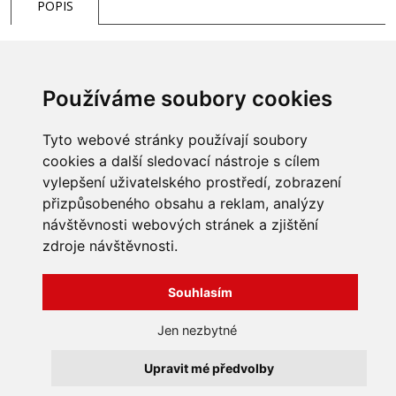
POPIS
Utěsnění pomocí konusu s o-ringem.
Používáme soubory cookies
Tyto webové stránky používají soubory
cookies a další sledovací nástroje s cílem
vylepšení uživatelského prostředí, zobrazení
přizpůsobeného obsahu a reklam, analýzy
INFORMACE
návštěvnosti webových stránek a zjištění
Obchodní podmínky
zdroje návštěvnosti.
Zpracování a ochrana
osobních údajů
Všechna práva vyhrazena
Bravura s.r.o. © 2026
Souhlasím
Jak nakupovat
O nás
profesionální webové stránky: triangl web
Jen nezbytné
Kontakt
grafika: dwgd
Reklamace, odstoupení od
Upravit mé předvolby
smlouvy