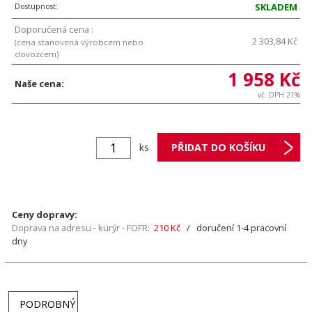
Dostupnost:
SKLADEM
Doporučená cena :
2 303,84 Kč
(cena stanovená výrobcem nebo
dovozcem)
1 958 Kč
Naše cena:
vč. DPH 21%
ks
Ceny dopravy:
Doprava na adresu - kurýr - FOFR:
210 Kč
/ doručení 1-4 pracovní
dny
PODROBNÝ