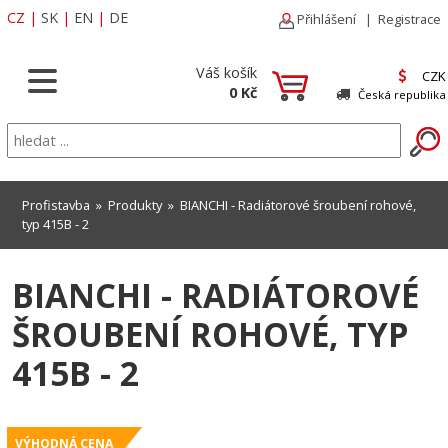
CZ
|
SK
|
EN
|
DE
Přihlášení
|
Registrace
Váš košík
CZK
0 Kč
Česká republika
Profistavba
»
Produkty
» BIANCHI - Radiátorové šroubení rohové,
typ 415B - 2
BIANCHI - RADIÁTOROVÉ
ŠROUBENÍ ROHOVÉ, TYP
415B - 2
VÝHODNÁ CENA