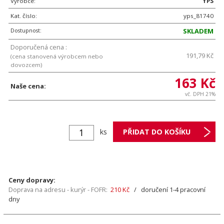
Výrobce:
YPS
Kat. číslo:
yps_81740
Dostupnost:
SKLADEM
Doporučená cena :
191,79 Kč
(cena stanovená výrobcem nebo
dovozcem)
163 Kč
Naše cena:
vč. DPH 21%
ks
Ceny dopravy:
Doprava na adresu - kurýr - FOFR:
210 Kč
/ doručení 1-4 pracovní
dny