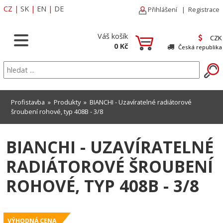
CZ
|
SK
|
EN
|
DE
Přihlášení
|
Registrace
Váš košík
CZK
0 Kč
Česká republika
Profistavba
»
Produkty
» BIANCHI - Uzavíratelné radiátorové
šroubení rohové, typ 408B - 3/8
BIANCHI - UZAVÍRATELNÉ
RADIÁTOROVÉ ŠROUBENÍ
ROHOVÉ, TYP 408B - 3/8
VÝHODNÁ CENA