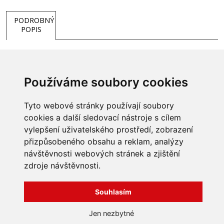
PODROBNÝ
POPIS
Radiátorové regulační šroubení rohové pro
hydraulické vyvážení systému, závit vnitřní/vnější. Možnost
Používáme soubory cookies
připojení pomocí šroubení s o-ringem – rychlé utěsnění.
Tyto webové stránky používají soubory
cookies a další sledovací nástroje s cílem
vylepšení uživatelského prostředí, zobrazení
přizpůsobeného obsahu a reklam, analýzy
INFORMACE
návštěvnosti webových stránek a zjištění
Obchodní podmínky
zdroje návštěvnosti.
Zpracování a ochrana
osobních údajů
Všechna práva vyhrazena
Bravura s.r.o. © 2026
Souhlasím
Jak nakupovat
O nás
profesionální webové stránky: triangl web
Jen nezbytné
Kontakt
grafika: dwgd