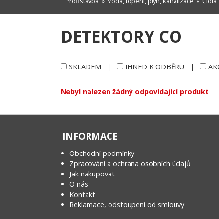
Profistavba
»
Voda, topení, plyn, kanalizace
»
Čidla
DETEKTORY CO
SKLADEM
|
IHNED K ODBĚRU
|
AK
Nebyl nalezen žádný odpovídající produkt
INFORMACE
Obchodní podmínky
Zpracování a ochrana osobních údajů
Jak nakupovat
O nás
Kontakt
Reklamace, odstoupení od smlouvy