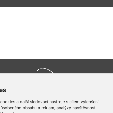
es
Všechna práva vyhrazena
Bravura s.r.o. © 2026
ookies a další sledovací nástroje s cílem vylepšení
profesionální webové stránky: triangl web
grafika: dwgd
způsobeného obsahu a reklam, analýzy návštěvnosti