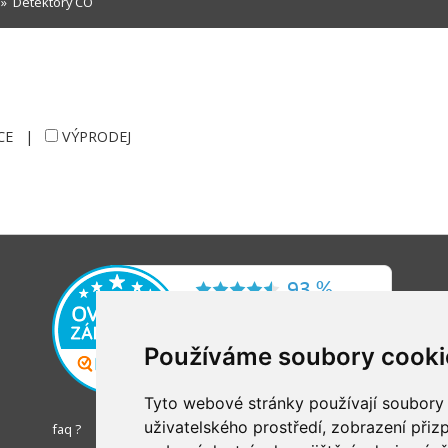
»
Detektory CO
CE
|
VÝPRODEJ
Používáme soubory cooki
Tyto webové stránky používají soubory c
uživatelského prostředí, zobrazení při
faq ?