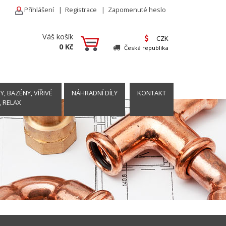
Přihlášení
|
Registrace
|
Zapomenuté heslo
Váš košík
CZK
0 Kč
Česká republika
, BAZÉNY, VÍŘIVÉ
NÁHRADNÍ DÍLY
KONTAKT
, RELAX