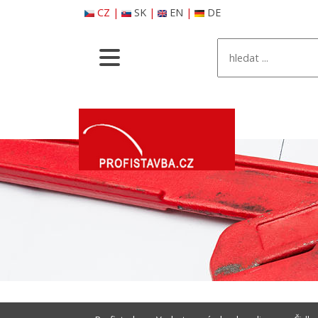
CZ
|
SK
|
EN
|
DE