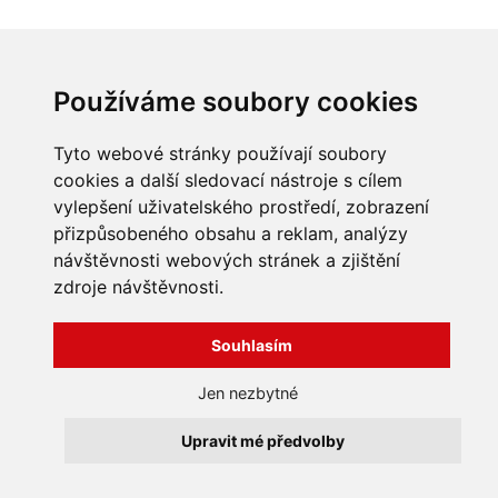
INFORMACE
Používáme soubory cookies
Obchodní podmínky
Zpracování a ochrana
Tyto webové stránky používají soubory
osobních údajů
Všechna práva vyhrazena
cookies a další sledovací nástroje s cílem
Bravura s.r.o. © 2026
Jak nakupovat
vylepšení uživatelského prostředí, zobrazení
O nás
profesionální webové stránky: triangl web
přizpůsobeného obsahu a reklam, analýzy
Kontakt
grafika: dwgd
návštěvnosti webových stránek a zjištění
Reklamace, odstoupení od
zdroje návštěvnosti.
smlouvy
Souhlasím
Jen nezbytné
Upravit mé předvolby