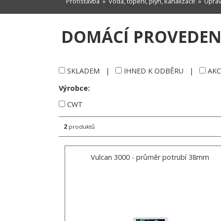
Profistavba
»
Voda, topení, plyn, kanalizace
»
Úprav
DOMÁCÍ PROVEDEN
SKLADEM
|
IHNED K ODBĚRU
|
AKC
Výrobce:
CWT
2
produktů
Vulcan 3000 - průměr potrubí 38mm