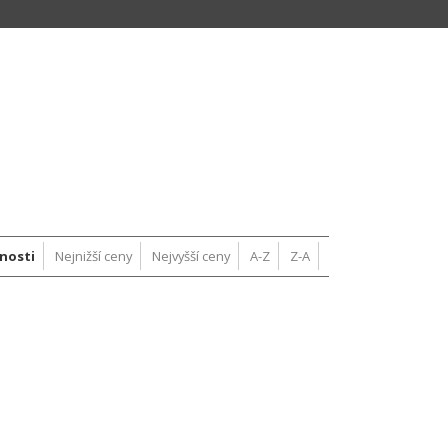
nosti
Nejnižší ceny
Nejvyšší ceny
A-Z
Z-A