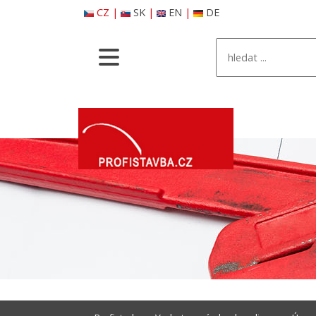
CZ
|
SK
|
EN
|
DE