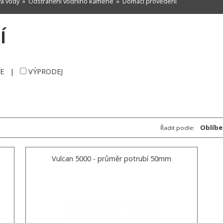
a vody
»
Odstranění vodního kamene
»
Domácí provedení
Í
E
|
VÝPRODEJ
Oblíbe
Řadit podle:
Vulcan 5000 - průměr potrubí 50mm