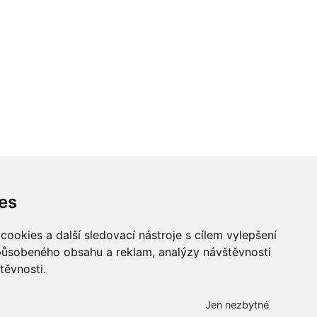
es
ookies a další sledovací nástroje s cílem vylepšení
způsobeného obsahu a reklam, analýzy návštěvnosti
těvnosti.
Všechna práva vyhrazena
Bravura s.r.o. © 2026
Jen nezbytné
profesionální webové stránky: triangl web