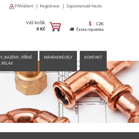
Přihlášení
|
Registrace
|
Zapomenuté heslo
Váš košík
CZK
0 Kč
Česká republika
, BAZÉNY, VÍŘIVÉ
NÁHRADNÍ DÍLY
KONTAKT
, RELAX