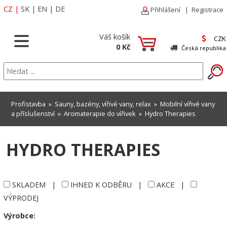
CZ
|
SK
|
EN
|
DE
Přihlášení
|
Registrace
Váš košík
CZK
0 Kč
Česká republika
Profistavba
»
Sauny, bazény, vířivé vany, relax
»
Mobilní vířivé vany
a příslušenství
»
Aromaterapie do vířivek
»
Hydro Therapies
HYDRO THERAPIES
SKLADEM
|
IHNED K ODBĚRU
|
AKCE
|
VÝPRODEJ
Výrobce: