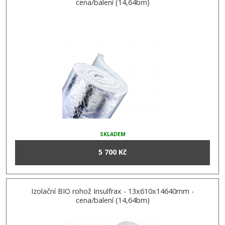
cena/balení (14,64bm)
SKLADEM
5 700 Kč
Izolační BIO rohož Insulfrax - 13x610x14640mm -
cena/balení (14,64bm)