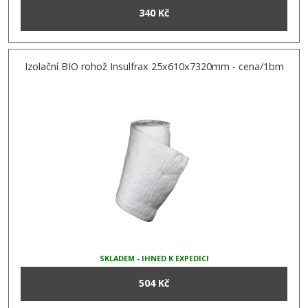
340 Kč
Izolační BIO rohož Insulfrax 25x610x7320mm - cena/1bm
SKLADEM - IHNED K EXPEDICI
504 Kč