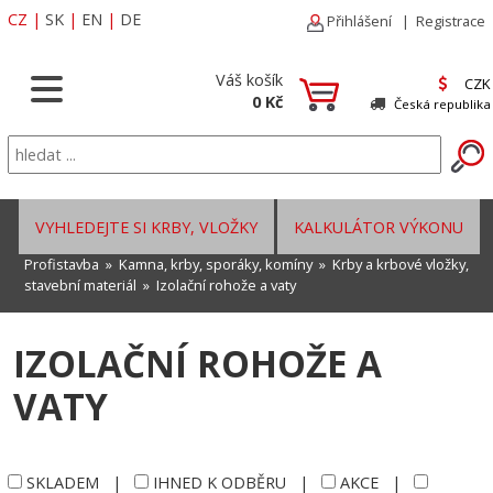
CZ
|
SK
|
EN
|
DE
Přihlášení
|
Registrace
Váš košík
CZK
0 Kč
Česká republika
VYHLEDEJTE SI KRBY, VLOŽKY
KALKULÁTOR VÝKONU
Profistavba
»
Kamna, krby, sporáky, komíny
»
Krby a krbové vložky,
stavební materiál
»
Izolační rohože a vaty
IZOLAČNÍ ROHOŽE A
VATY
SKLADEM
|
IHNED K ODBĚRU
|
AKCE
|