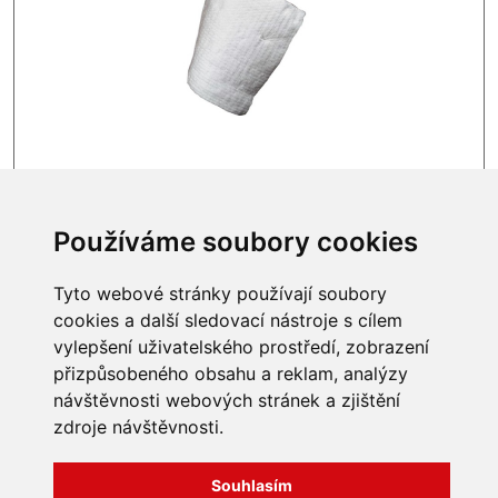
SKLADEM
2 815,38 Kč
Používáme soubory cookies
Tyto webové stránky používají soubory
cookies a další sledovací nástroje s cílem
vylepšení uživatelského prostředí, zobrazení
INFORMACE
přizpůsobeného obsahu a reklam, analýzy
Obchodní podmínky
návštěvnosti webových stránek a zjištění
Zpracování a ochrana
zdroje návštěvnosti.
osobních údajů
Všechna práva vyhrazena
Bravura s.r.o. © 2026
Jak nakupovat
Souhlasím
O nás
profesionální webové stránky: triangl web