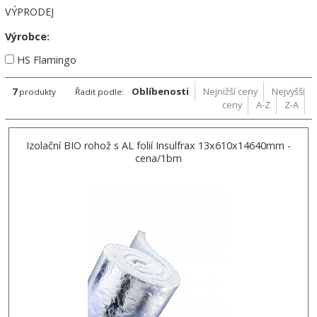
VÝPRODEJ
Výrobce:
HS Flamingo
7
Oblíbenosti
Nejnižší ceny
Nejvyšší
produkty
Řadit podle:
ceny
A-Z
Z-A
Izolační BIO rohož s AL folií Insulfrax 13x610x14640mm -
cena/1bm