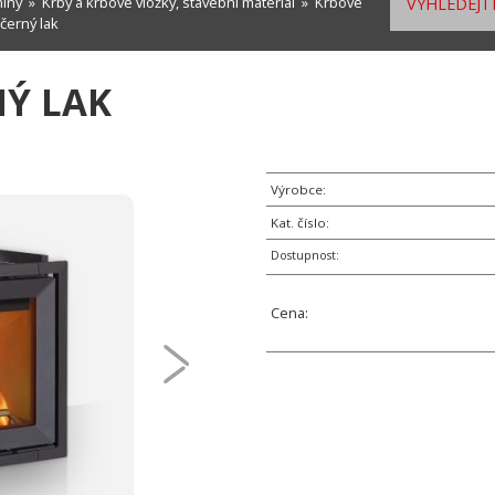
míny
»
Krby a krbové vložky, stavební materiál
»
Krbové
VYHLEDEJTE
 černý lak
NÝ LAK
Výrobce:
Kat. číslo:
Dostupnost:
Cena: