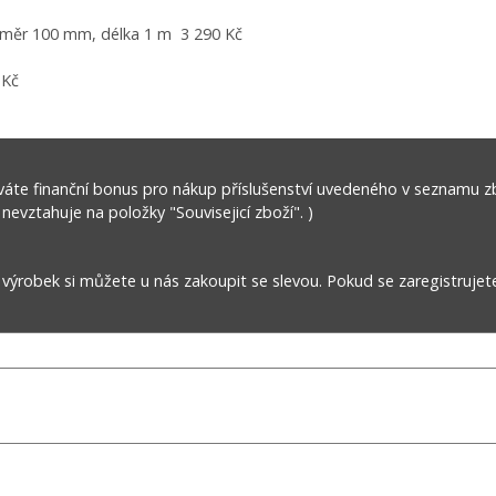
ůměr 100 mm, délka 1 m 3 290 Kč
 Kč
áte finanční bonus pro nákup příslušenství uvedeného v seznamu z
 nevztahuje na položky "Souvisejicí zboží". )
robek si můžete u nás zakoupit se slevou. Pokud se zaregistrujet