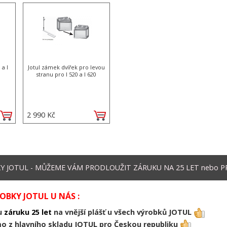
 a I
Jotul zámek dvířek pro levou
stranu pro I 520 a I 620
2 990 Kč
JOTUL - MŮŽEME VÁM PRODLOUŽIT ZÁRUKU NA 25 LET nebo PR
BKY JOTUL U NÁS :
ou
záruku 25 let
na vnější plášť u všech výrobků JOTUL
o z hlavního skladu JOTUL pro Českou republiku