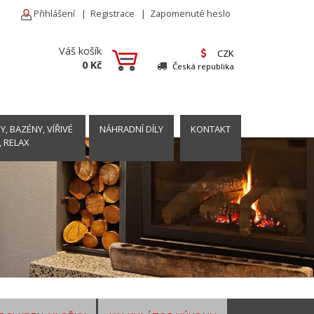
Přihlášení
|
Registrace
|
Zapomenuté heslo
Váš košík
CZK
0 Kč
Česká republika
, BAZÉNY, VÍŘIVÉ
NÁHRADNÍ DÍLY
KONTAKT
, RELAX