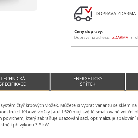
DOPRAVA ZDARM
Ceny dopravy:
Doprava na adresu:
ZDARMA
/ do
TECHNICKÁ
ENERGETICKÝ
SPECIFIKACE
ŠTÍTEK
í systém čtyř krbových vložek. Můžete si vybrat variantu se sklem n
onstrukcí. Krbové vložky Jøtul I 520 mají světlé smaltované vnitřní pl
 povrchem, který zabraňuje usazování sazí, optimalizuje spalování a 
ktně i při výkonu 3,5 kW.