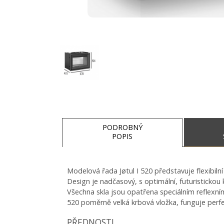
PODROBNÝ
POPIS
DÁREK - DOTOVANÉ
SOUVISEJÍCÍ PRODUKTY
Modelová řada Jøtul I 520 představuje flexibiln
Design je nadčasový, s optimální, futuristickou k
Všechna skla jsou opatřena speciálním reflexním
520 poměrně velká krbová vložka, funguje perfe
PŘEDNOSTI