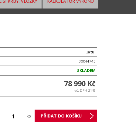
 SI KRBY, VLOŽKY
KALKULÁTOR VÝKONU
Jotul
30044743
SKLADEM
78 990 Kč
vč. DPH 21%
ks