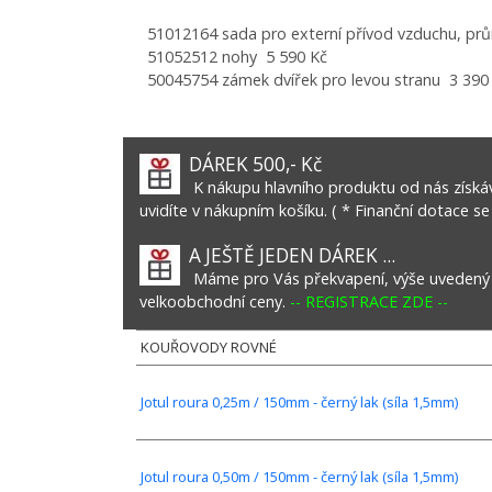
51012164 sada pro externí přívod vzduchu, pr
51052512 nohy 5 590 Kč
50045754 zámek dvířek pro levou stranu 3 390
DÁREK 500,- Kč
K nákupu hlavního produktu od nás získáv
uvidíte v nákupním košíku. ( * Finanční dotace se
A JEŠTĚ JEDEN DÁREK ...
Máme pro Vás překvapení, výše uvedený vý
velkoobchodní ceny.
-- REGISTRACE ZDE --
KOUŘOVODY ROVNÉ
Jotul roura 0,25m / 150mm - černý lak (síla 1,5mm)
Jotul roura 0,50m / 150mm - černý lak (síla 1,5mm)