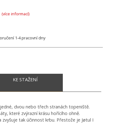
A
(více informací)
ručení 1-4 pracovní dny
KE STAŽENÍ
a jedné, dvou nebo třech stranách topeniště.
áty, které zvýrazní krásu hořícího ohně.
zvyšuje tak účinnost krbu. Přestože je Jøtul I