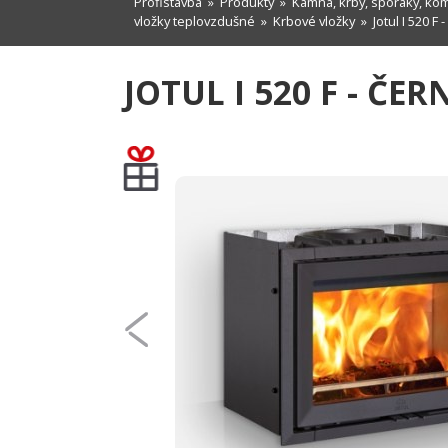
Profistavba
»
Produkty
»
Kamna, krby, sporáky, ko
vložky teplovzdušné
»
Krbové vložky
» Jotul I 520 F -
JOTUL I 520 F - ČER