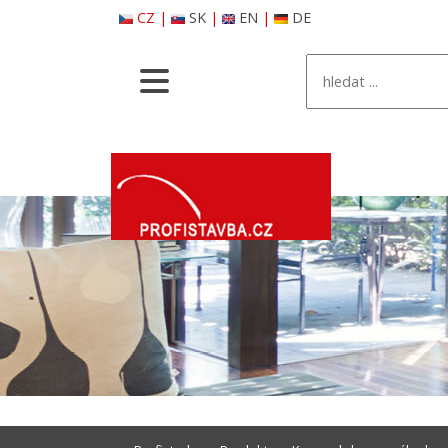
CZ
|
SK
|
EN
|
DE