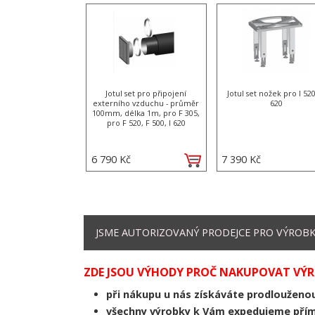
Jotul set pro připojení
Jotul set nožek pro I 520
externího vzduchu - průměr
620
100mm, délka 1m, pro F 305,
pro F 520, F 500, I 620
6 790 Kč
7 390 Kč
JSME AUTORIZOVANÝ PRODEJCE PRO VÝROBKY 
ZDE JSOU VÝHODY PROČ NAKUPOVAT VÝRO
při nákupu u nás získáváte prodloužen
všechny výrobky k Vám expedujeme přím