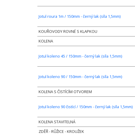
Jotul roura 1m / 150mm - černý lak (síla 1,5mm)
KOUŘOVODY ROVNÉ S KLAPKOU
KOLENA
Jotul koleno 45 / 150mm - černý lak (síla 1,5mm)
Jotul koleno 90 / 150mm - černý lak (síla 1,5mm)
KOLENA S ČISTÍCÍM OTVOREM
Jotul koleno 90 čistící / 150mm - černý lak (síla 1,5mm)
KOLENA STAVITELNÁ
ZDĚŘ - RŮŽICE - KROUŽEK