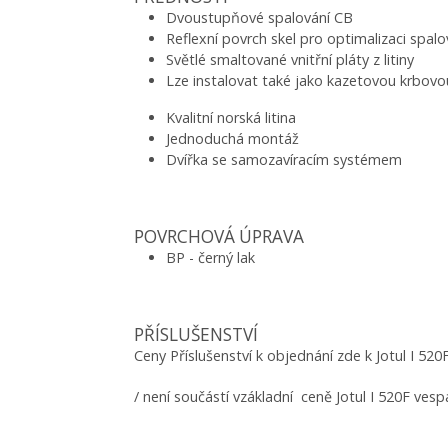
Dvoustupňové spalování CB
Reflexní povrch skel pro optimalizaci spa
Světlé smaltované vnitřní pláty z litiny
Lze instalovat také jako kazetovou krbovo
Kvalitní norská litina
Jednoduchá montáž
Dvířka se samozavíracím systémem
POVRCHOVÁ ÚPRAVA
BP - černý lak
PŘÍSLUŠENSTVÍ
Ceny Příslušenství k objednání zde k Jotul I 520
/ není součástí vzákladní ceně Jotul I 520F ve