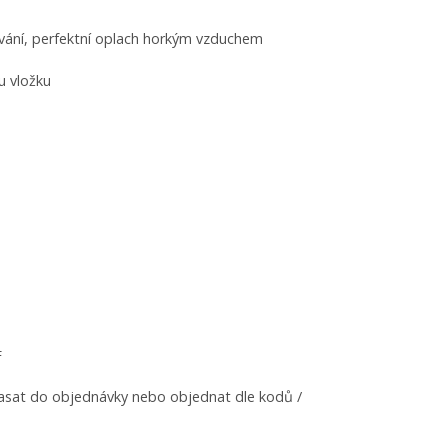
lování, perfektní oplach horkým vzduchem
u vložku
F
spasat do objednávky nebo objednat dle kodů /