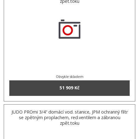
zpět.toku
Obvykle skladem
51 909 Kč
JUDO PROmi 3/4“ domácí vod. stanice, JPM ochranný filtr
se zpětným proplachem, red.ventilem a zábranou
zpět.toku