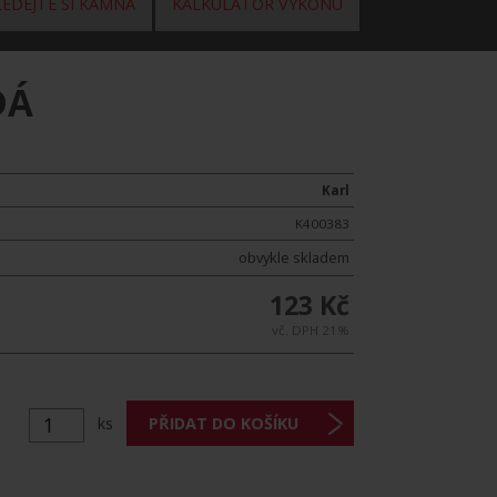
EDEJTE SI KAMNA
KALKULÁTOR VÝKONU
DÁ
Karl
K400383
obvykle skladem
123 Kč
vč. DPH 21%
ks