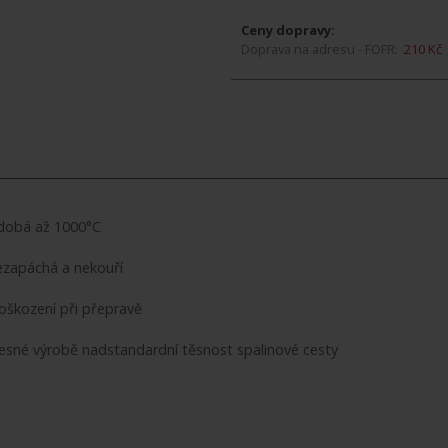
Ceny dopravy:
Doprava na adresu - FOFR:
210 Kč
odobá až 1000°C
ezapáchá a nekouří
poškození při přepravě
přesné výrobě nadstandardní těsnost spalinové cesty