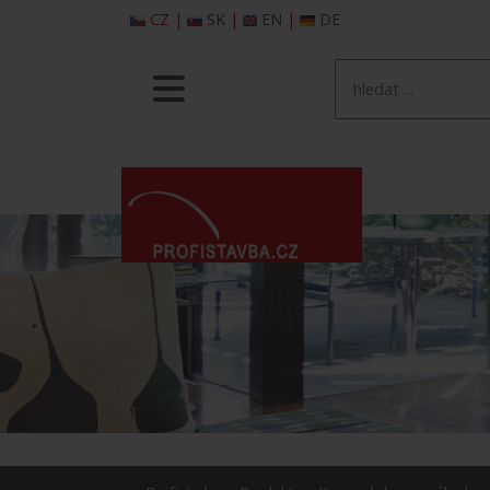
CZ
|
SK
|
EN
|
DE