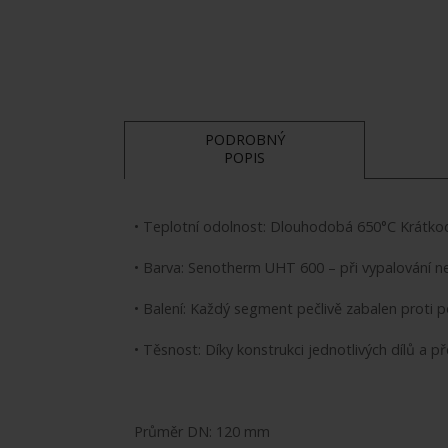
PODROBNÝ
POPIS
• Teplotní odolnost: Dlouhodobá 650°C Krátk
• Barva: Senotherm UHT 600 – při vypalování n
• Balení: Každý segment pečlivě zabalen proti 
• Těsnost: Díky konstrukci jednotlivých dílů a 
Průměr DN: 120 mm