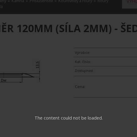
míny
»
Kamna
»
Příslušenství
»
Kouřovody a roury
»
Roury
VYHL
dá
ĚR 120MM (SÍLA 2MM) - ŠE
Výrobce:
Kat. číslo:
Dostupnost:
Cena:
The content could not be loaded.