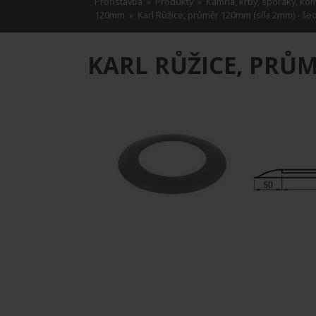
Profistavba
»
Produkty
»
Kamna, krby, sporáky, ko
120mm
» Karl Růžice, průměr 120mm (síla 2mm) - še
KARL RŮŽICE, PRŮM