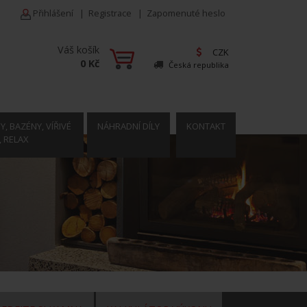
Přihlášení
|
Registrace
|
Zapomenuté heslo
Váš košík
CZK
0 Kč
Česká republika
, BAZÉNY, VÍŘIVÉ
NÁHRADNÍ DÍLY
KONTAKT
, RELAX