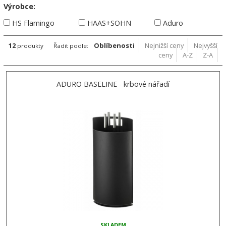
Výrobce:
HS Flamingo
HAAS+SOHN
Aduro
12
Oblíbenosti
Nejnižší ceny
Nejvyšší
produkty
Řadit podle:
ceny
A-Z
Z-A
ADURO BASELINE - krbové nářadí
SKLADEM