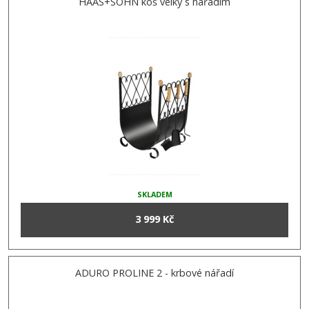
HAAS+SOHN koš velký s nářadím
SKLADEM
3 999 Kč
ADURO PROLINE 2 - krbové nářadí