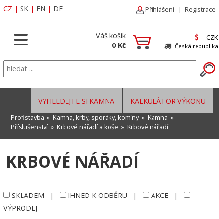
CZ
|
SK
|
EN
|
DE
Přihlášení
|
Registrace
Váš košík
CZK
0 Kč
Česká republika
VYHLEDEJTE SI KAMNA
KALKULÁTOR VÝKONU
Profistavba
»
Kamna, krby, sporáky, komíny
»
Kamna
»
Příslušenství
»
Krbové nářadí a koše
»
Krbové nářadí
KRBOVÉ NÁŘADÍ
SKLADEM
|
IHNED K ODBĚRU
|
AKCE
|
VÝPRODEJ