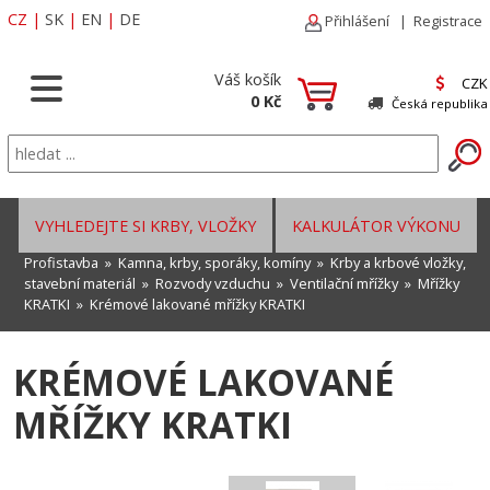
CZ
|
SK
|
EN
|
DE
Přihlášení
|
Registrace
Váš košík
CZK
0 Kč
Česká republika
VYHLEDEJTE SI KRBY, VLOŽKY
KALKULÁTOR VÝKONU
Profistavba
»
Kamna, krby, sporáky, komíny
»
Krby a krbové vložky,
stavební materiál
»
Rozvody vzduchu
»
Ventilační mřížky
»
Mřížky
KRATKI
»
Krémové lakované mřížky KRATKI
KRÉMOVÉ LAKOVANÉ
MŘÍŽKY KRATKI