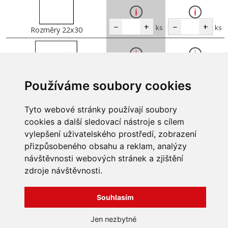
−
+
−
+
ks
ks
Rozměry 22x30
−
+
−
+
ks
ks
Rozměry 22x37
Používáme soubory cookies
Tyto webové stránky používají soubory
−
+
−
+
ks
ks
Rozměry 22x45
cookies a další sledovací nástroje s cílem
vylepšení uživatelského prostředí, zobrazení
přizpůsobeného obsahu a reklam, analýzy
návštěvnosti webových stránek a zjištění
INFORMACE
zdroje návštěvnosti.
Obchodní podmínky
Zpracování a ochrana
Souhlasím
osobních údajů
Všechna práva vyhrazena
Bravura s.r.o. © 2026
Jak nakupovat
Jen nezbytné
O nás
profesionální webové stránky: triangl web