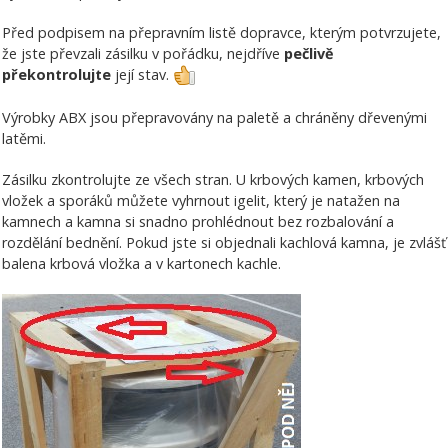
Před podpisem na přepravním listě dopravce, kterým potvrzujete,
že jste převzali zásilku v pořádku, nejdříve
pečlivě
překontrolujte
její stav.
Výrobky ABX jsou přepravovány na paletě a chráněny dřevenými
latěmi.
Zásilku zkontrolujte ze všech stran. U krbových kamen, krbových
vložek a sporáků můžete vyhrnout igelit, který je natažen na
kamnech a kamna si snadno prohlédnout bez rozbalování a
rozdělání bednění. Pokud jste si objednali kachlová kamna, je zvlášť
balena krbová vložka a v kartonech kachle.