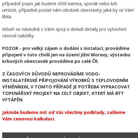
případně popis jak budete chtít kamna, sporák nebo krb
umístit, případně poslat nám obrázek obestavby jaká by se Vám
líbila.
Krbaři se následně s Vámi spojí a doladí detaily pro vytvoření
cenové nabídky.
POZOR - pro velký zájem o dodání s instalací, provádíme
připojení v tuto chvíli jen na území Jižní Moravy, výstavbu
krbových obestaveb provádíme po celé ČR.
Z ČASOVÝCH DŮVODŮ NEPROVÁDÍME VODO-
INSTALATÉRSKÉ PŘIPOJOVÁNÍ VÝROBKŮ S TEPLOVODNÍM
VÝMĚNÍKEM, V TOMTO PŘÍPADĚ JE POTŘEBA VYPRACOVAT
TOPENÁŘSKÝ PROJEKT NA CELÝ OBJEKT, KTERÝ MÁ BÝT
VYTÁPĚN
Jakmile budeme mít od Vás všechny podklady, zašleme
Vám cenovou kalkulaci.