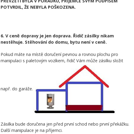
PŘEVZETÍ BYLA V POŘÁDKU, PŘÍJEMCE SVÝM PODPISEM
POTVRDIL, ŽE NEBYLA POŠKOZENA.
6. V ceně dopravy je jen doprava. Řidič zásilky nikam
nestěhuje. Stěhování do domu, bytu není v ceně.
Pokud máte na místě doručení pevnou a rovnou plochu pro
manipulaci s paletovým vozíkem, řidič Vám může zásilku složit
např. do garáže.
Zásilka bude doručena jen před první schod nebo první překážku.
Další manipulace je na příjemci.