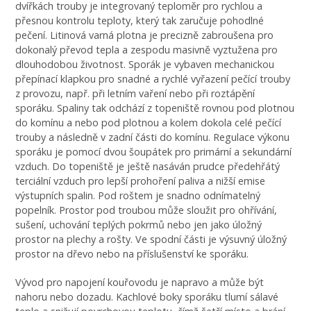
dvířkách trouby je integrovaný teploměr pro rychlou a
přesnou kontrolu teploty, který tak zaručuje pohodlné
pečení. Litinová varná plotna je precizně zabroušena pro
dokonalý převod tepla a zespodu masivně vyztužena pro
dlouhodobou životnost. Sporák je vybaven mechanickou
přepínací klapkou pro snadné a rychlé vyřazení pečící trouby
z provozu, např. při letním vaření nebo při roztápění
sporáku. Spaliny tak odchází z topeniště rovnou pod plotnou
do komínu a nebo pod plotnou a kolem dokola celé pečící
trouby a následně v zadní části do komínu. Regulace výkonu
sporáku je pomocí dvou šoupátek pro primární a sekundární
vzduch. Do topeniště je ještě nasáván prudce předehřátý
terciální vzduch pro lepší prohoření paliva a nižší emise
výstupních spalin. Pod roštem je snadno odnímatelný
popelník. Prostor pod troubou může sloužit pro ohřívání,
sušení, uchování teplých pokrmů nebo jen jako úložný
prostor na plechy a rošty. Ve spodní části je výsuvný úložný
prostor na dřevo nebo na příslušenství ke sporáku.
Vývod pro napojení kouřovodu je napravo a může být
nahoru nebo dozadu. Kachlové boky sporáku tlumí sálavé