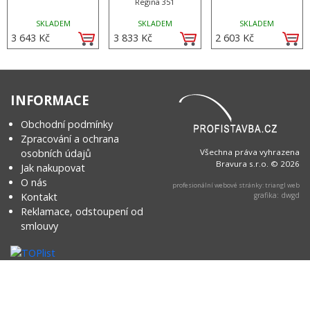
Regina 351
SKLADEM
SKLADEM
SKLADEM
3 643 Kč
3 833 Kč
2 603 Kč
INFORMACE
Obchodní podmínky
Zpracování a ochrana
osobních údajů
Všechna práva vyhrazena
Bravura s.r.o. © 2026
Jak nakupovat
O nás
profesionální webové stránky: triangl web
Kontakt
grafika: dwgd
Reklamace, odstoupení od
smlouvy