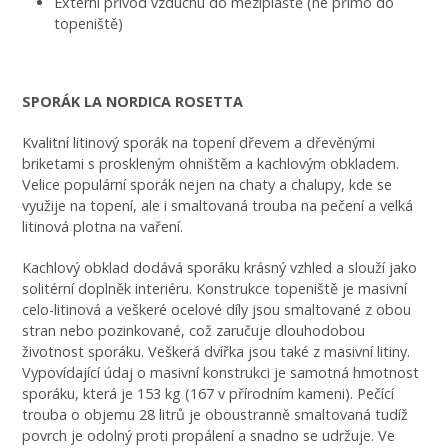
Externí přívod vzduchu do mezipláště (ne přímo do
topeniště)
SPORÁK LA NORDICA ROSETTA
Kvalitní litinový sporák na topení dřevem a dřevěnými
briketami s proskleným ohništěm a kachlovým obkladem.
Velice populární sporák nejen na chaty a chalupy, kde se
využije na topení, ale i smaltovaná trouba na pečení a velká
litinová plotna na vaření.
Kachlový obklad dodává sporáku krásný vzhled a slouží jako
solitérní doplněk interiéru. Konstrukce topeniště je masivní
celo-litinová a veškeré ocelové díly jsou smaltované z obou
stran nebo pozinkované, což zaručuje dlouhodobou
životnost sporáku. Veškerá dvířka jsou také z masivní litiny.
Vypovídající údaj o masivní konstrukci je samotná hmotnost
sporáku, která je 153 kg (167 v přírodním kameni). Pečící
trouba o objemu 28 litrů je oboustranně smaltovaná tudíž
povrch je odolný proti propálení a snadno se udržuje. Ve