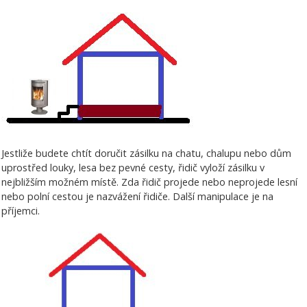
Jestliže budete chtít doručit zásilku na chatu, chalupu nebo dům
uprostřed louky, lesa bez pevné cesty, řidič vyloží zásilku v
nejbližším možném místě. Zda řidič projede nebo neprojede lesní
nebo polní cestou je nazvážení řidiče. Další manipulace je na
příjemci.