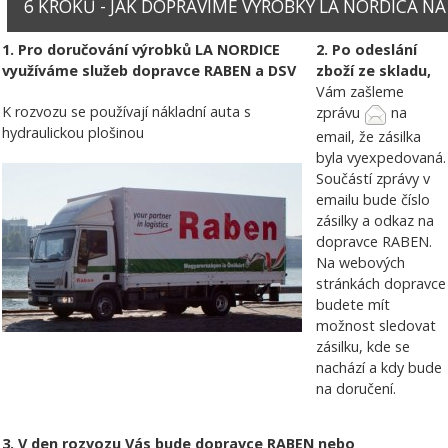
6 KROKŮ - JAK DOPRAVÍME VÝROBKY LA NORDICA NA V
1. Pro doručování výrobků LA NORDICE
2. Po odeslání
využíváme služeb dopravce RABEN a DSV
zboží ze skladu,
Vám zašleme
K rozvozu se používají nákladní auta s
zprávu
na
hydraulickou plošinou
email, že zásilka
byla vyexpedovaná.
Součástí zprávy v
emailu bude číslo
zásilky a odkaz na
dopravce RABEN.
Na webových
stránkách dopravce
budete mít
možnost sledovat
zásilku, kde se
nachází a kdy bude
na doručení.
3. V den rozvozu Vás bude dopravce RABEN nebo