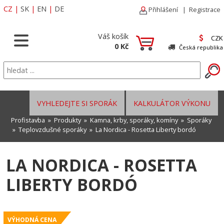
CZ
|
SK
|
EN
|
DE
Přihlášení
|
Registrace
Váš košík
CZK
0 Kč
Česká republika
VYHLEDEJTE SI SPORÁK
KALKULÁTOR VÝKONU
Profistavba
»
Produkty
»
Kamna, krby, sporáky, komíny
»
Sporáky
»
Teplovzdušné sporáky
» La Nordica - Rosetta Liberty bordó
LA NORDICA - ROSETTA
LIBERTY BORDÓ
VÝHODNÁ CENA