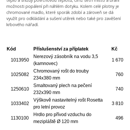
teplo a snižují povrchovou teplotu, čímž šetří místo a brání
možnosti popálení při náhlém dotyku. Kolem celé plotny je
chromované madlo, které sporák zdobí a zároveň se dá
využít pro odkládání a sušení utěrek nebo také pro zavěšení
krbového nářadí.
Kód
Příslušenství za příplatek
Kč
Nerezový zásobník na vodu 3,5
1013950
1 670
(kamnovec)
Chromovaný rošt do trouby
1025082
760
234x380 mm
Smaltovaný plech na pečení
1250610
740
232x390 mm
Výškově nastavitelný rošt Rosetta
1033402
3 810
pro letní provoz
Hrdlo pro přívod vzduchu do
1130100
496
mezipláště Ø 120 mm