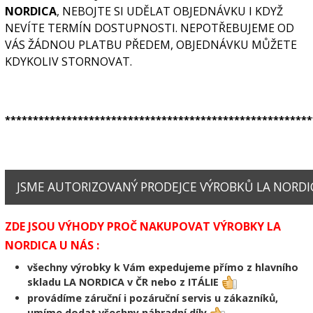
NORDICA
, NEBOJTE SI UDĚLAT OBJEDNÁVKU I KDYŽ
NEVÍTE TERMÍN DOSTUPNOSTI. NEPOTŘEBUJEME OD
VÁS ŽÁDNOU PLATBU PŘEDEM, OBJEDNÁVKU MŮŽETE
KDYKOLIV STORNOVAT.
*******************************************************
JSME AUTORIZOVANÝ PRODEJCE VÝROBKŮ LA NORDIC
ZDE JSOU VÝHODY PROČ NAKUPOVAT VÝROBKY LA
NORDICA U NÁS :
všechny výrobky k Vám expedujeme přímo z hlavního
skladu LA NORDICA v ČR nebo z ITÁLIE
provádíme záruční i pozáruční servis u zákazníků,
umíme dodat všechny náhradní díly