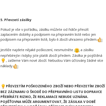
5. Převzetí zásilky
Pokud je vše v pořádku, zásilku můžete od řidiče převzít
zaplacením dobírky a podpisem na přepravním listě nebo jen
podpisem na přepravním listě, bylo-li zboží uhrazeno předem.
Jestliže najdete nějaké poškození, nesmutněte
a zásilku
nepřebírejte i kdyby jste platili zboží předem. Zásilka je pojištěná
, zašleme Vám nové zboží. Nebudou Vám účtovány žádné více
náklady.
PŘEVZETÍM POŠKOZENÉHO ZBOŽÍ NEBO PŘEVZETÍM ZBOŽÍ
BEZ ZÁZNAMU O ŠKODĚ DO PŘEPRAVNÍHO LISTU DOPRAVCE
PŘEBÍRÁTE RIZIKO, ŽE REKLAMACE NEBUDE UZNÁNA.
POJIŠŤOVNA MŮŽE ARGUMENTOVAT, ŽE ZÁSILKA V DOBĚ