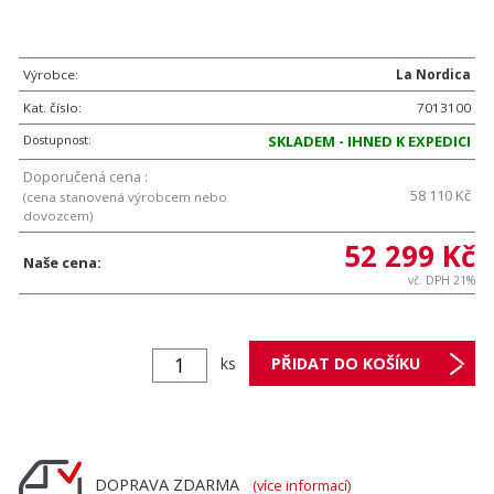
Výrobce:
La Nordica
Kat. číslo:
7013100
Dostupnost:
SKLADEM - IHNED K EXPEDICI
Doporučená cena :
58 110 Kč
(cena stanovená výrobcem nebo
dovozcem)
52 299 Kč
Naše cena:
vč. DPH 21%
ks
DOPRAVA ZDARMA
(více informací)