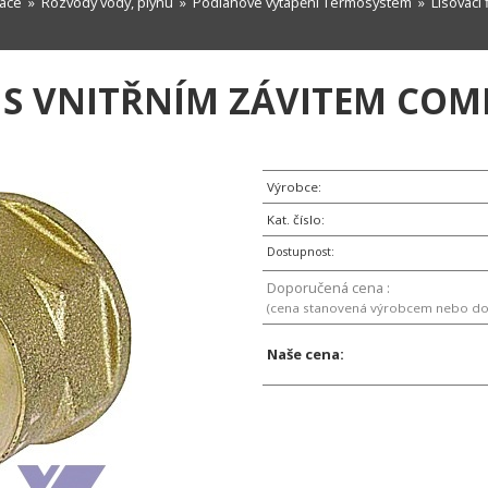
zace
»
Rozvody vody, plynu
»
Podlahové vytápění Termosystem
»
Lisovací
S VNITŘNÍM ZÁVITEM COMIS
Výrobce:
Kat. číslo:
Dostupnost:
Doporučená cena :
(cena stanovená výrobcem nebo d
Naše cena: