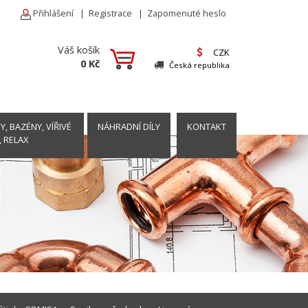
Přihlášení
|
Registrace
|
Zapomenuté heslo
Váš košík
CZK
0 Kč
Česká republika
, BAZÉNY, VÍŘIVÉ
NÁHRADNÍ DÍLY
KONTAKT
, RELAX