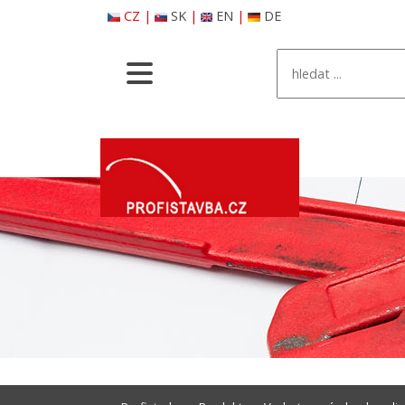
CZ
|
SK
|
EN
|
DE