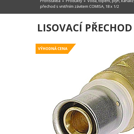
Profistavba
»
Produkty
»
Voda, topení, plyn, kanali
přechod s vnitřním závitem COMISA, 18 x 1/2
LISOVACÍ PŘECHOD 
VÝHODNÁ CENA