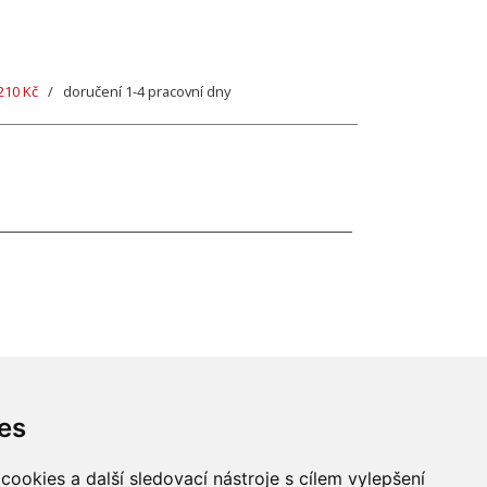
210 Kč
/ doručení 1-4 pracovní dny
es
ookies a další sledovací nástroje s cílem vylepšení