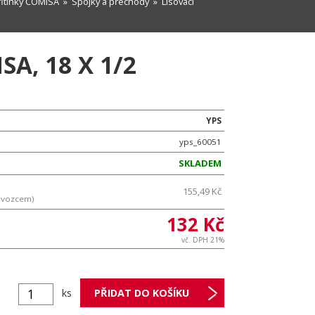
 fitinky COMISA
»
Spojky a přechody
» Lisovací
A, 18 X 1/2
YPS
yps_60051
SKLADEM
155,49 Kč
ovozcem)
132 Kč
vč. DPH 21%
ks