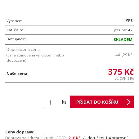
Výrobce:
YPS
Kat. číslo:
yps_60142
Dostupnost:
SKLADEM
Doporučená cena :
441,29 Kč
(cena stanovená výrobcem nebo
dovozcem)
375 Kč
Naše cena:
vč. DPH 21%
ks
Ceny dopravy:
Doprava na adresu - kurýr - FOFR:
210 Kč
/ doručení 1-4 pracovní