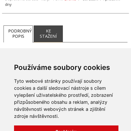
dny
PODROBNÝ
KE
POPIS
STAŽENÍ
Používáme soubory cookies
Tyto webové stránky používají soubory
cookies a další sledovací nástroje s cílem
vylepšení uživatelského prostředí, zobrazení
přizpůsobeného obsahu a reklam, analýzy
INFORMACE
návštěvnosti webových stránek a zjištění
Obchodní podmínky
zdroje návštěvnosti.
Zpracování a ochrana
osobních údajů
Všechna práva vyhrazena
Bravura s.r.o. © 2026