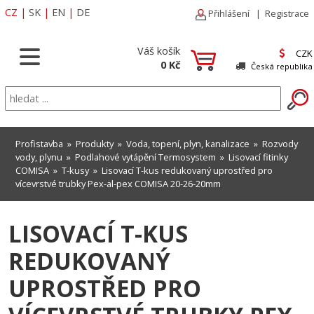
CZ
|
SK
|
EN
|
DE
Přihlášení
|
Registrace
Váš košík
CZK
0 Kč
Česká republika
Profistavba
»
Produkty
»
Voda, topení, plyn, kanalizace
»
Rozvody
vody, plynu
»
Podlahové vytápění Termosystem
»
Lisovací fitinky
COMISA
»
T-kusy
» Lisovací T-kus redukovaný uprostřed pro
vícevrstvé trubky Pex-al-pex COMISA 20-26-20mm
LISOVACÍ T-KUS
REDUKOVANÝ
UPROSTŘED PRO