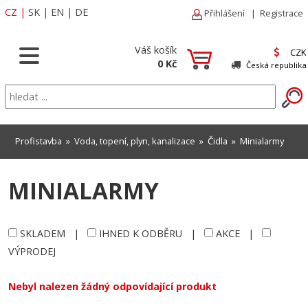
CZ
|
SK
|
EN
|
DE
Přihlášení
|
Registrace
Váš košík
CZK
0 Kč
Česká republika
Profistavba
»
Voda, topení, plyn, kanalizace
»
Čidla
»
Minialarmy
MINIALARMY
SKLADEM
|
IHNED K ODBĚRU
|
AKCE
|
VÝPRODEJ
Nebyl nalezen žádný odpovídající produkt