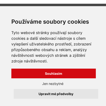
INFORMACE
Používáme soubory cookies
Obchodní podmínky
Zpracování a ochrana
osobních údajů
Všechna práva vyhrazena
Tyto webové stránky používají soubory
Bravura s.r.o. © 2026
Jak nakupovat
cookies a další sledovací nástroje s cílem
O nás
vylepšení uživatelského prostředí, zobrazení
profesionální webové stránky: triangl web
Kontakt
grafika: dwgd
přizpůsobeného obsahu a reklam, analýzy
Reklamace, odstoupení od
návštěvnosti webových stránek a zjištění
smlouvy
zdroje návštěvnosti.
Souhlasím
Jen nezbytné
Upravit mé předvolby