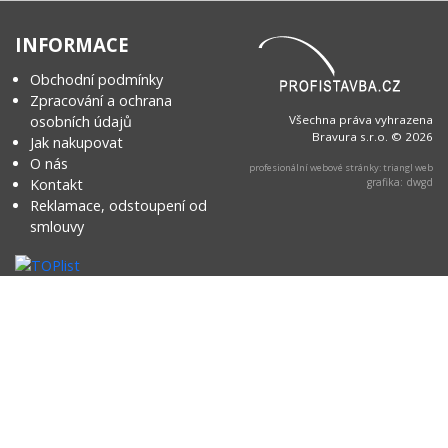
INFORMACE
Obchodní podmínky
Zpracování a ochrana
osobních údajů
Všechna práva vyhrazena
Bravura s.r.o. © 2026
Jak nakupovat
O nás
profesionální webové stránky: triangl web
Kontakt
grafika: dwgd
Reklamace, odstoupení od
smlouvy