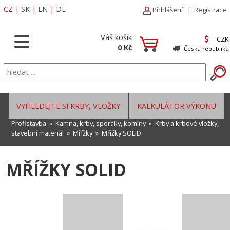
CZ
|
SK
|
EN
|
DE
Přihlášení
|
Registrace
Váš košík
CZK
0 Kč
Česká republika
VYHLEDEJTE SI KRBY, VLOŽKY
KALKULÁTOR VÝKONU
Profistavba
»
Kamna, krby, sporáky, komíny
»
Krby a krbové vložky,
stavební materiál
»
Mřížky
»
Mřížky SOLID
MŘÍŽKY SOLID