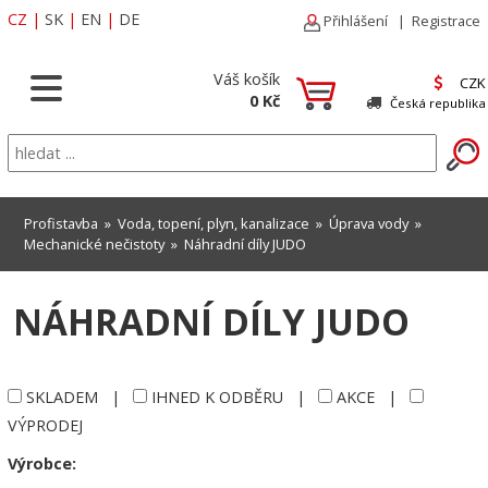
CZ
|
SK
|
EN
|
DE
Přihlášení
|
Registrace
Váš košík
CZK
0 Kč
Česká republika
Profistavba
»
Voda, topení, plyn, kanalizace
»
Úprava vody
»
Mechanické nečistoty
»
Náhradní díly JUDO
NÁHRADNÍ DÍLY JUDO
SKLADEM
|
IHNED K ODBĚRU
|
AKCE
|
VÝPRODEJ
Výrobce: