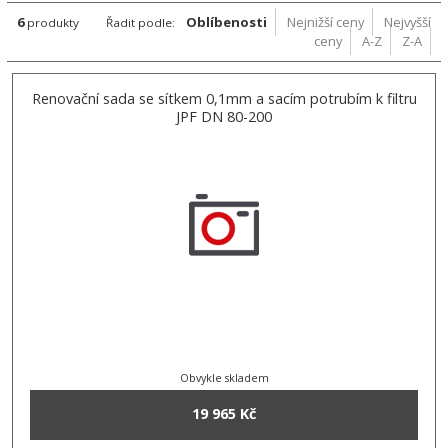
6
Oblíbenosti
Nejnižší ceny
Nejvyšší
produkty
Řadit podle:
ceny
A-Z
Z-A
Renovační sada se sítkem 0,1mm a sacím potrubím k filtru
JPF DN 80-200
Obvykle skladem
19 965 Kč