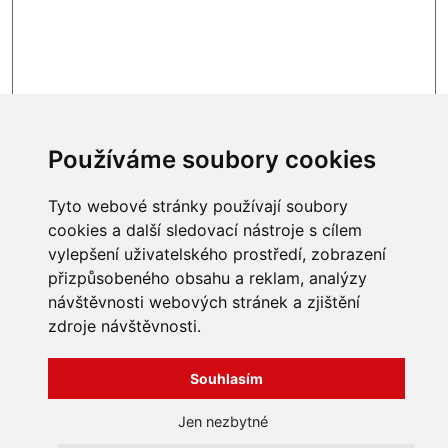
Obvykle skladem
5 929 Kč
Používáme soubory cookies
Tyto webové stránky používají soubory
cookies a další sledovací nástroje s cílem
vylepšení uživatelského prostředí, zobrazení
INFORMACE
přizpůsobeného obsahu a reklam, analýzy
návštěvnosti webových stránek a zjištění
Obchodní podmínky
zdroje návštěvnosti.
Zpracování a ochrana
osobních údajů
Všechna práva vyhrazena
Bravura s.r.o. © 2026
Jak nakupovat
Souhlasím
O nás
profesionální webové stránky: triangl web
Kontakt
grafika: dwgd
Jen nezbytné
Reklamace, odstoupení od