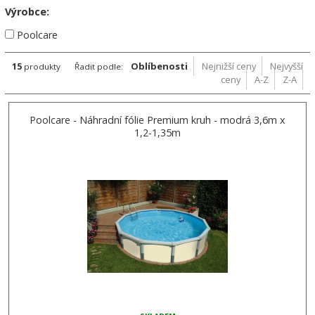
Výrobce:
Poolcare
15
Oblíbenosti
Nejnižší ceny
Nejvyšší
produkty
Řadit podle:
ceny
A-Z
Z-A
Poolcare - Náhradní fólie Premium kruh - modrá 3,6m x
1,2-1,35m