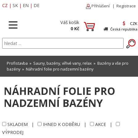
CZ
|
SK
|
EN
|
DE
Přihlášení
|
Registrace
Váš košík
CZK
0 Kč
Česká republika
Profistavba
»
Sauny, bazény, vířivé vany, relax
»
Bazény a vše pro
bazény
»
Náhradní folie pro nadzemní bazény
NÁHRADNÍ FOLIE PRO
NADZEMNÍ BAZÉNY
SKLADEM
|
IHNED K ODBĚRU
|
AKCE
|
VÝPRODEJ