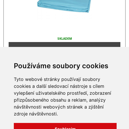
SKLADEM
7 519 Kč
Používáme soubory cookies
Tyto webové stránky používají soubory
INFORMACE
cookies a další sledovací nástroje s cílem
vylepšení uživatelského prostředí, zobrazení
Obchodní podmínky
přizpůsobeného obsahu a reklam, analýzy
Zpracování a ochrana
návštěvnosti webových stránek a zjištění
osobních údajů
Všechna práva vyhrazena
Bravura s.r.o. © 2026
zdroje návštěvnosti.
Jak nakupovat
O nás
profesionální webové stránky: triangl web
Kontakt
grafika: dwgd
Souhlasím