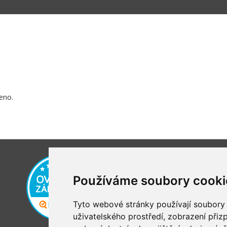
eno.
Používáme soubory cooki
Tyto webové stránky používají soubory c
uživatelského prostředí, zobrazení při