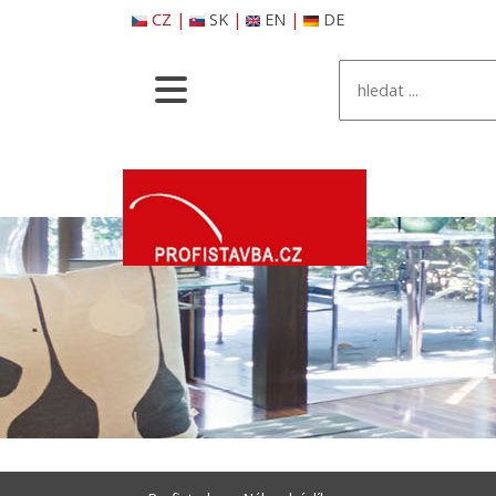
CZ
|
SK
|
EN
|
DE