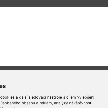
es
Všechna práva vyhrazena
ookies a další sledovací nástroje s cílem vylepšení
Bravura s.r.o. © 2026
způsobeného obsahu a reklam, analýzy návštěvnosti
profesionální webové stránky: triangl web