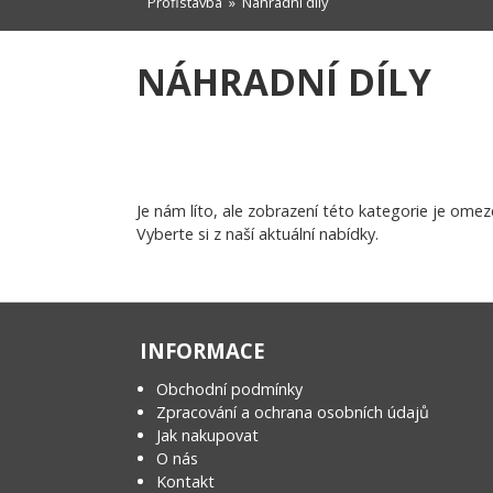
Profistavba
»
Náhradní díly
NÁHRADNÍ DÍLY
Je nám líto, ale zobrazení této kategorie je omez
Vyberte si z naší aktuální nabídky.
INFORMACE
Obchodní podmínky
Zpracování a ochrana osobních údajů
Jak nakupovat
O nás
Kontakt