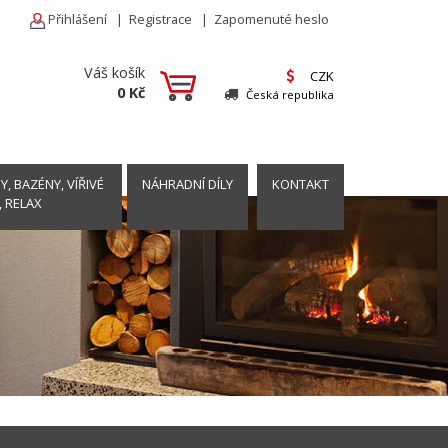
Přihlášení
|
Registrace
|
Zapomenuté heslo
Váš košík
CZK
0 Kč
Česká republika
, BAZÉNY, VÍŘIVÉ
NÁHRADNÍ DÍLY
KONTAKT
, RELAX