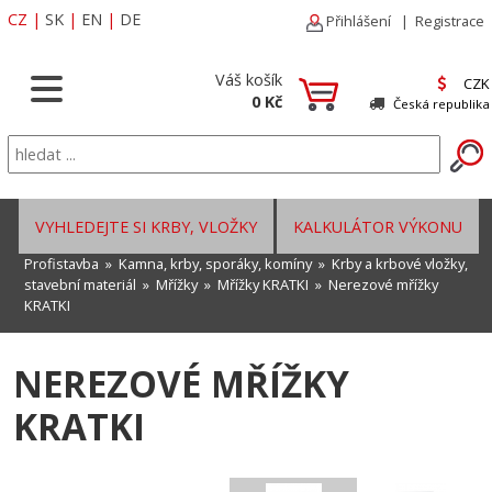
CZ
|
SK
|
EN
|
DE
Přihlášení
|
Registrace
Váš košík
CZK
0 Kč
Česká republika
VYHLEDEJTE SI KRBY, VLOŽKY
KALKULÁTOR VÝKONU
Profistavba
»
Kamna, krby, sporáky, komíny
»
Krby a krbové vložky,
stavební materiál
»
Mřížky
»
Mřížky KRATKI
»
Nerezové mřížky
KRATKI
NEREZOVÉ MŘÍŽKY
KRATKI