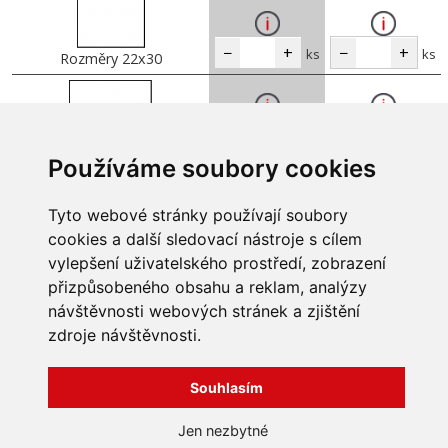
−
+
−
+
ks
ks
Rozměry 22x30
−
+
−
+
ks
ks
Rozměry 22x37
Používáme soubory cookies
Tyto webové stránky používají soubory
−
+
−
+
ks
ks
Rozměry 22x45
cookies a další sledovací nástroje s cílem
vylepšení uživatelského prostředí, zobrazení
přizpůsobeného obsahu a reklam, analýzy
návštěvnosti webových stránek a zjištění
INFORMACE
zdroje návštěvnosti.
Obchodní podmínky
Zpracování a ochrana
Souhlasím
osobních údajů
Všechna práva vyhrazena
Bravura s.r.o. © 2026
Jak nakupovat
Jen nezbytné
O nás
profesionální webové stránky: triangl web