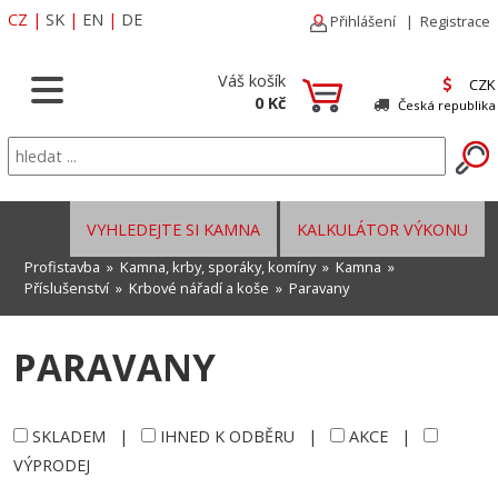
CZ
|
SK
|
EN
|
DE
Přihlášení
|
Registrace
Váš košík
CZK
0 Kč
Česká republika
VYHLEDEJTE SI KAMNA
KALKULÁTOR VÝKONU
Profistavba
»
Kamna, krby, sporáky, komíny
»
Kamna
»
Příslušenství
»
Krbové nářadí a koše
»
Paravany
PARAVANY
SKLADEM
|
IHNED K ODBĚRU
|
AKCE
|
VÝPRODEJ