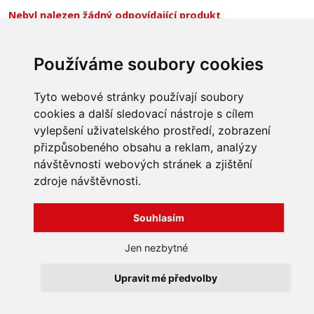
Nebyl nalezen žádný odpovídající produkt
Používáme soubory cookies
INFORMACE
Tyto webové stránky používají soubory
Obchodní podmínky
cookies a další sledovací nástroje s cílem
Zpracování a ochrana
vylepšení uživatelského prostředí, zobrazení
osobních údajů
Všechna práva vyhrazena
Bravura s.r.o. © 2026
přizpůsobeného obsahu a reklam, analýzy
Jak nakupovat
O nás
návštěvnosti webových stránek a zjištění
profesionální webové stránky: triangl web
Kontakt
grafika: dwgd
zdroje návštěvnosti.
Reklamace, odstoupení od
smlouvy
Souhlasím
Jen nezbytné
Upravit mé předvolby