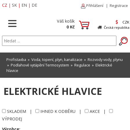
CZ
|
SK
|
EN
|
DE
Přihlášení
|
Registrace
Váš košík
CZK
0 Kč
Česká republika
Profistavba
»
Voda, topení, plyn, kanalizace
»
Rozvody vody, plynu
»
Podlahové vytápění Termosystem
»
Regulace
»
Elektrické
hlavice
ELEKTRICKÉ HLAVICE
SKLADEM
|
IHNED K ODBĚRU
|
AKCE
|
VÝPRODEJ
Výrobce: