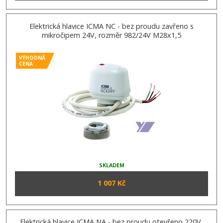
Elektrická hlavice ICMA NC - bez proudu zavřeno s
mikročipem 24V, rozměr 982/24V M28x1,5
VÝHODNÁ
CENA
SKLADEM
1 007 Kč
Elektrická hlavice ICMA NA - bez proudu otevřeno 220V,