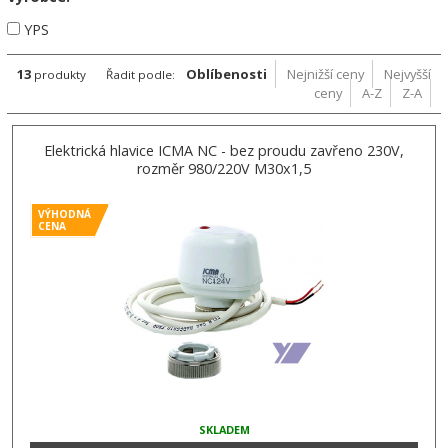
YPS
13
Oblíbenosti
Nejnižší ceny
Nejvyšší
produkty
Řadit podle:
ceny
A-Z
Z-A
Elektrická hlavice ICMA NC - bez proudu zavřeno 230V,
rozměr 980/220V M30x1,5
VÝHODNÁ
CENA
SKLADEM