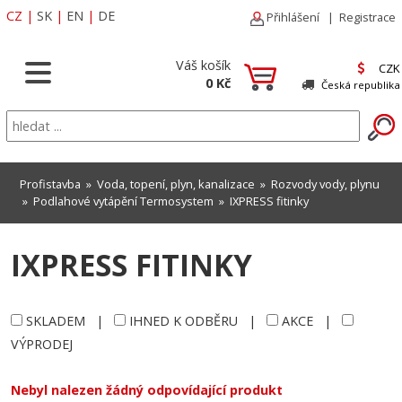
CZ
|
SK
|
EN
|
DE
Přihlášení
|
Registrace
Váš košík
CZK
0 Kč
Česká republika
Profistavba
»
Voda, topení, plyn, kanalizace
»
Rozvody vody, plynu
»
Podlahové vytápění Termosystem
»
IXPRESS fitinky
IXPRESS FITINKY
SKLADEM
|
IHNED K ODBĚRU
|
AKCE
|
VÝPRODEJ
Nebyl nalezen žádný odpovídající produkt