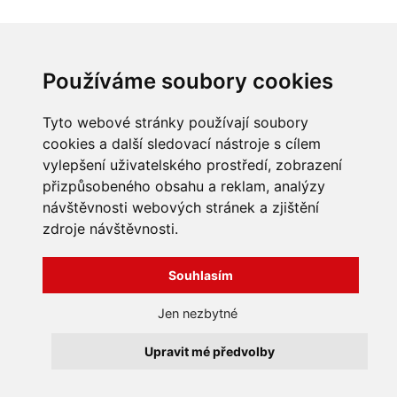
INFORMACE
Používáme soubory cookies
Obchodní podmínky
Zpracování a ochrana
Tyto webové stránky používají soubory
osobních údajů
Všechna práva vyhrazena
cookies a další sledovací nástroje s cílem
Bravura s.r.o. © 2026
Jak nakupovat
vylepšení uživatelského prostředí, zobrazení
O nás
profesionální webové stránky: triangl web
přizpůsobeného obsahu a reklam, analýzy
Kontakt
grafika: dwgd
návštěvnosti webových stránek a zjištění
Reklamace, odstoupení od
zdroje návštěvnosti.
smlouvy
Souhlasím
Jen nezbytné
Upravit mé předvolby