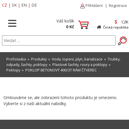
CZ
|
SK
|
EN
|
DE
Přihlášení
|
Registrace
Váš košík
CZK
0 Kč
Česká republika
Profistavba
»
Produkty
»
Voda, topení, plyn, kanalizace
»
Trubky,
odpady, šachty, poklopy
»
Plastové šachty, roury a poklopy
»
Poklopy
» POKLOP BETONOVÝ 400/3T RÁM ČTVEREC
Omlouváme se, ale zobrazení tohoto produktu je omezeno.
Vyberte si z naší aktuální nabídky.