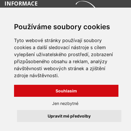
INFORMACE
Obchodní podmínky
Zpracování a ochrana
Používáme soubory cookies
osobních údajů
Všechna práva vyhrazena
Bravura s.r.o. © 2026
Jak nakupovat
O nás
Tyto webové stránky používají soubory
profesionální webové stránky: triangl web
Kontakt
grafika: dwgd
cookies a další sledovací nástroje s cílem
Reklamace, odstoupení od
vylepšení uživatelského prostředí, zobrazení
smlouvy
přizpůsobeného obsahu a reklam, analýzy
návštěvnosti webových stránek a zjištění
zdroje návštěvnosti.
Souhlasím
Jen nezbytné
Upravit mé předvolby