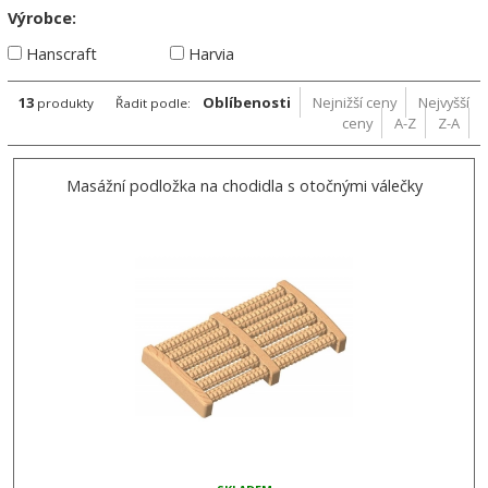
Výrobce:
Hanscraft
Harvia
13
Oblíbenosti
Nejnižší ceny
Nejvyšší
produkty
Řadit podle:
ceny
A-Z
Z-A
Masážní podložka na chodidla s otočnými válečky