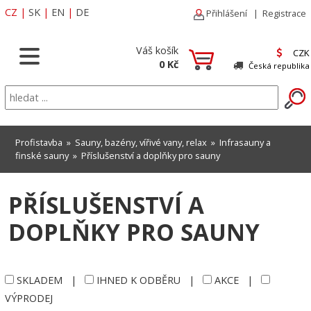
CZ
|
SK
|
EN
|
DE
Přihlášení
|
Registrace
Váš košík
CZK
0 Kč
Česká republika
Profistavba
»
Sauny, bazény, vířivé vany, relax
»
Infrasauny a
finské sauny
»
Příslušenství a doplňky pro sauny
PŘÍSLUŠENSTVÍ A
DOPLŇKY PRO SAUNY
SKLADEM
|
IHNED K ODBĚRU
|
AKCE
|
VÝPRODEJ