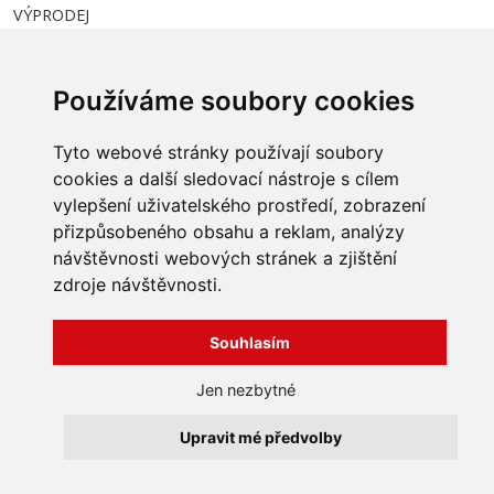
VÝPRODEJ
Nebyl nalezen žádný odpovídající produkt
Používáme soubory cookies
Tyto webové stránky používají soubory
INFORMACE
cookies a další sledovací nástroje s cílem
vylepšení uživatelského prostředí, zobrazení
Obchodní podmínky
přizpůsobeného obsahu a reklam, analýzy
Zpracování a ochrana
osobních údajů
Všechna práva vyhrazena
návštěvnosti webových stránek a zjištění
Bravura s.r.o. © 2026
Jak nakupovat
zdroje návštěvnosti.
O nás
profesionální webové stránky: triangl web
Kontakt
grafika: dwgd
Souhlasím
Reklamace, odstoupení od
smlouvy
Jen nezbytné
Upravit mé předvolby