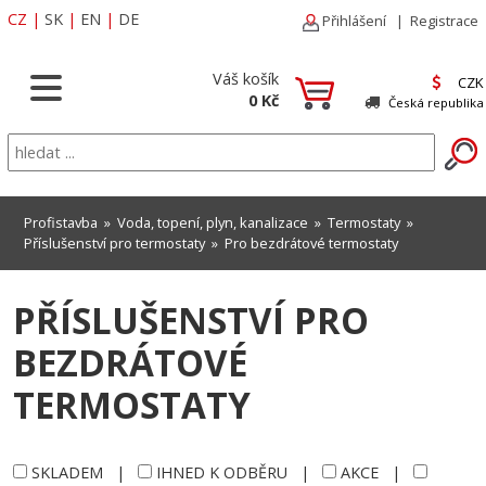
CZ
|
SK
|
EN
|
DE
Přihlášení
|
Registrace
Váš košík
CZK
0 Kč
Česká republika
Profistavba
»
Voda, topení, plyn, kanalizace
»
Termostaty
»
Příslušenství pro termostaty
»
Pro bezdrátové termostaty
PŘÍSLUŠENSTVÍ PRO
BEZDRÁTOVÉ
TERMOSTATY
SKLADEM
|
IHNED K ODBĚRU
|
AKCE
|